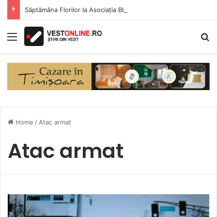
Săptămâna Florilor la Asociația BUNETI
Menu
S
Home
/
Atac armat
Atac armat