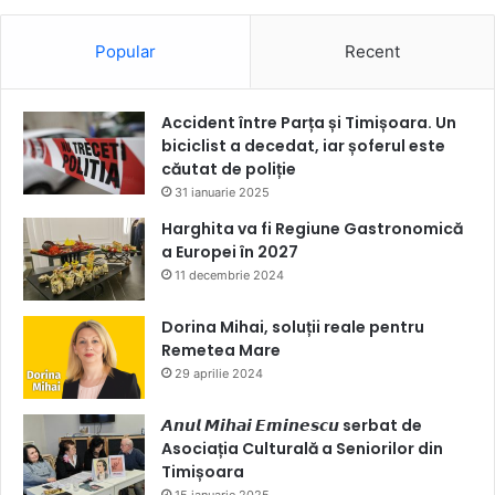
Popular
Recent
Accident între Parța și Timișoara. Un
biciclist a decedat, iar șoferul este
căutat de poliție
31 ianuarie 2025
Harghita va fi Regiune Gastronomică
a Europei în 2027
11 decembrie 2024
Dorina Mihai, soluții reale pentru
Remetea Mare
29 aprilie 2024
𝘼𝙣𝙪𝙡 𝙈𝙞𝙝𝙖𝙞 𝙀𝙢𝙞𝙣𝙚𝙨𝙘𝙪 serbat de
Asociația Culturală a Seniorilor din
Timișoara
15 ianuarie 2025