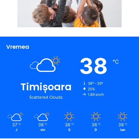
Vremea
38
℃
Timișoara
38º - 26º
20%
1.89 km/h
Scattered Clouds
37
38
36
36
39
℃
℃
℃
℃
℃
J
vin
S
D
lun