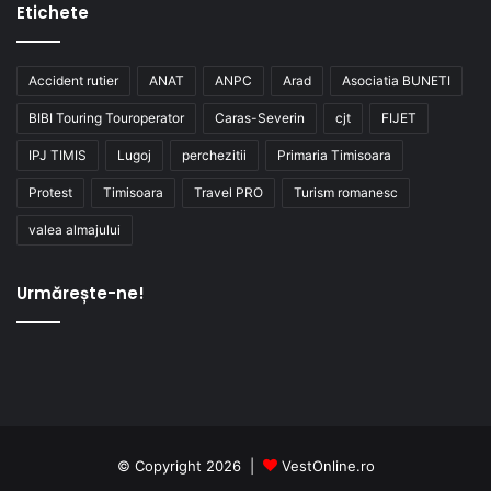
Etichete
Accident rutier
ANAT
ANPC
Arad
Asociatia BUNETI
BIBI Touring Touroperator
Caras-Severin
cjt
FIJET
IPJ TIMIS
Lugoj
perchezitii
Primaria Timisoara
Protest
Timisoara
Travel PRO
Turism romanesc
valea almajului
Urmărește-ne!
© Copyright 2026 |
VestOnline.ro