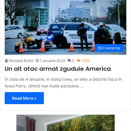
Știri externe
Nicoleta BUSA
7 ianuarie 2024
0
1.253
Un alt atac armat zguduie America
În data de 4 ianuarie, in statul Iowa, un elev a deschis focul în
liceul Perry, rănind mai multe persoane.…
Read More »