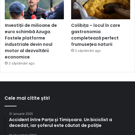
Investiții de milioane de
Colibița – locul în care
euro schimbă Azuga.
gastronomia
Fostele platforme
completează perfect
industriale devin noul
frumusețea naturii
motor al dezvoltării
3 săptămâni ago
economice
3 săptămâni ago
Cele mai citite știri
31 ianuarie 2025
Accident între Parța și Timișoara. Un biciclist a
decedat, iar șoferul este căutat de poliție