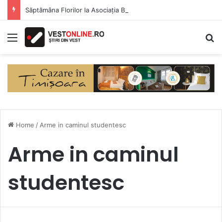
Săptămâna Florilor la Asociația BUNETI
Menu
S
Home
/
Arme in caminul studentesc
Arme in caminul
studentesc