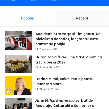
Popular
Recent
Accident între Parța și Timișoara. Un
biciclist a decedat, iar șoferul este
căutat de poliție
31 ianuarie 2025
Harghita va fi Regiune Gastronomică
a Europei în 2027
11 decembrie 2024
Dorina Mihai, soluții reale pentru
Remetea Mare
29 aprilie 2024
𝘼𝙣𝙪𝙡 𝙈𝙞𝙝𝙖𝙞 𝙀𝙢𝙞𝙣𝙚𝙨𝙘𝙪 serbat de
Asociația Culturală a Seniorilor din