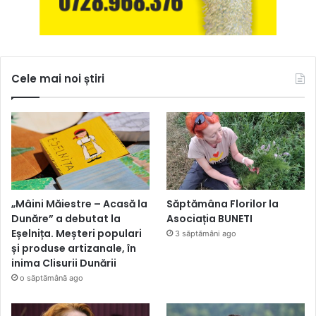
Cele mai noi știri
„Mâini Măiestre – Acasă la
Săptămâna Florilor la
Dunăre” a debutat la
Asociația BUNETI
Eșelnița. Meșteri populari
3 săptămâni ago
și produse artizanale, în
inima Clisurii Dunării
o săptămână ago