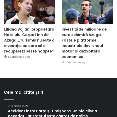
Liliana Bojian, proprietara
Investiții de milioane de
Hotelului Carpat Inn din
euro schimbă Azuga.
Azuga: „Turismul nu este o
Fostele platforme
investiție pe care să o
industriale devin noul
recuperezi peste noapte”
motor al dezvoltării
economice
3 săptămâni ago
3 săptămâni ago
Cele mai citite știri
31 ianuarie 2025
Accident între Parța și Timișoara. Un biciclist a
decedat, iar șoferul este căutat de poliție