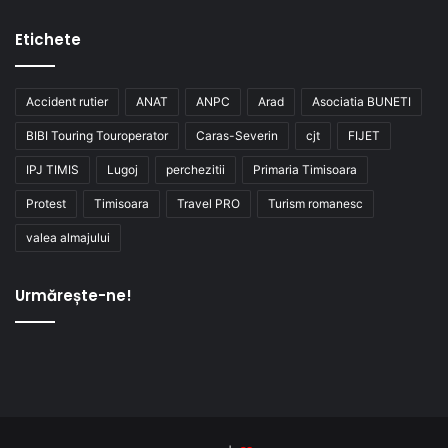
Etichete
Accident rutier
ANAT
ANPC
Arad
Asociatia BUNETI
BIBI Touring Touroperator
Caras-Severin
cjt
FIJET
IPJ TIMIS
Lugoj
perchezitii
Primaria Timisoara
Protest
Timisoara
Travel PRO
Turism romanesc
valea almajului
Urmărește-ne!