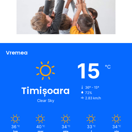
Vremea
15
℃
Timișoara
36º - 15º
72%
2.83 km/h
Clear Sky
36
40
34
33
34
℃
℃
℃
℃
℃
lun
mar
mie
J
vin