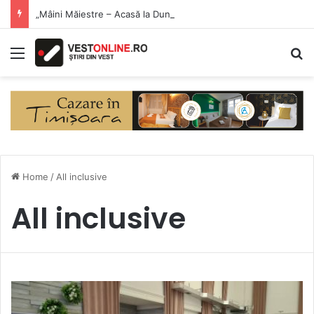
„Mâini Măiestre – Acasă la Dunăre” a debutat la Eșelnița. Meșteri populari și produse artizanale, în inima Clisurii Dunării
Menu
S
Home
/
All inclusive
All inclusive