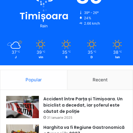
Timișoara
39º - 26º
24%
2.66 km/h
Rain
37
39
35
35
38
℃
℃
℃
℃
℃
J
vin
S
D
lun
Popular
Recent
Accident între Parța și Timișoara. Un
biciclist a decedat, iar șoferul este
căutat de poliție
31 ianuarie 2025
Harghita va fi Regiune Gastronomică