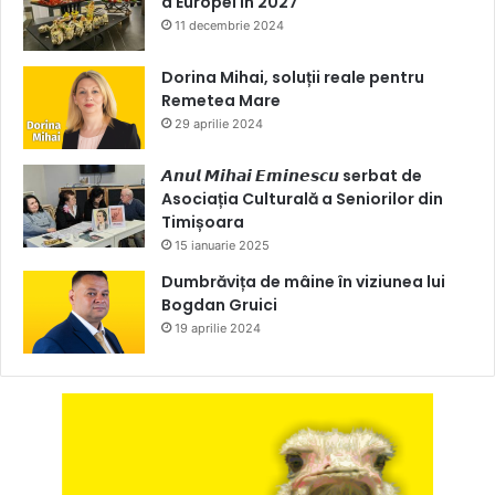
a Europei în 2027
11 decembrie 2024
Dorina Mihai, soluții reale pentru
Remetea Mare
29 aprilie 2024
𝘼𝙣𝙪𝙡 𝙈𝙞𝙝𝙖𝙞 𝙀𝙢𝙞𝙣𝙚𝙨𝙘𝙪 serbat de
Asociația Culturală a Seniorilor din
Timișoara
15 ianuarie 2025
Dumbrăvița de mâine în viziunea lui
Bogdan Gruici
19 aprilie 2024