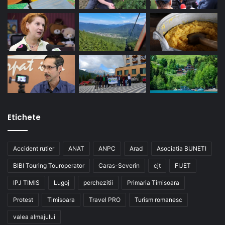
Etichete
Accident rutier
ANAT
ANPC
Arad
Asociatia BUNETI
BIBI Touring Touroperator
Caras-Severin
cjt
FIJET
IPJ TIMIS
Lugoj
perchezitii
Primaria Timisoara
Protest
Timisoara
Travel PRO
Turism romanesc
valea almajului