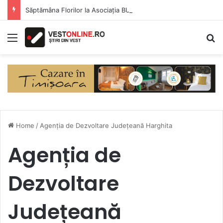
Săptămâna Florilor la Asociația BUNETI
Menu
S
Home
/
Agenția de Dezvoltare Județeană Harghita
Agenția de
Dezvoltare
Județeană