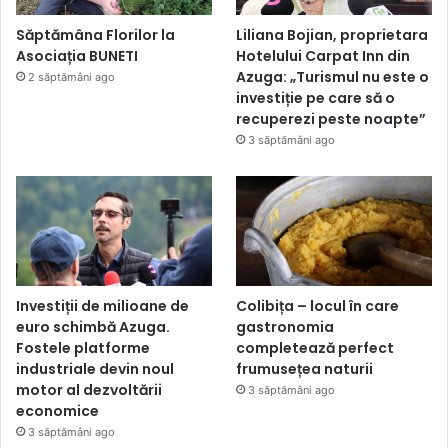
Săptămâna Florilor la
Liliana Bojian, proprietara
Asociația BUNETI
Hotelului Carpat Inn din
Azuga: „Turismul nu este o
2 săptămâni ago
investiție pe care să o
recuperezi peste noapte”
3 săptămâni ago
Investiții de milioane de
Colibița – locul în care
euro schimbă Azuga.
gastronomia
Fostele platforme
completează perfect
industriale devin noul
frumusețea naturii
motor al dezvoltării
3 săptămâni ago
economice
3 săptămâni ago