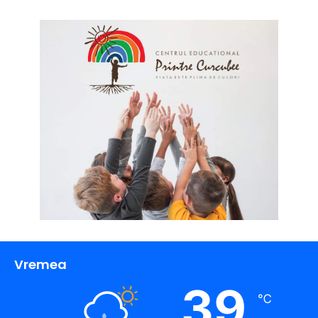
Vremea
39
℃