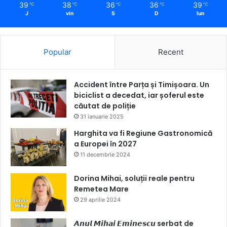
39
38
36
36
39
℃
℃
℃
℃
℃
J
vin
S
D
lun
Popular
Recent
Accident între Parța și Timișoara. Un
biciclist a decedat, iar șoferul este
căutat de poliție
31 ianuarie 2025
Harghita va fi Regiune Gastronomică
a Europei în 2027
11 decembrie 2024
Dorina Mihai, soluții reale pentru
Remetea Mare
29 aprilie 2024
𝘼𝙣𝙪𝙡 𝙈𝙞𝙝𝙖𝙞 𝙀𝙢𝙞𝙣𝙚𝙨𝙘𝙪 serbat de