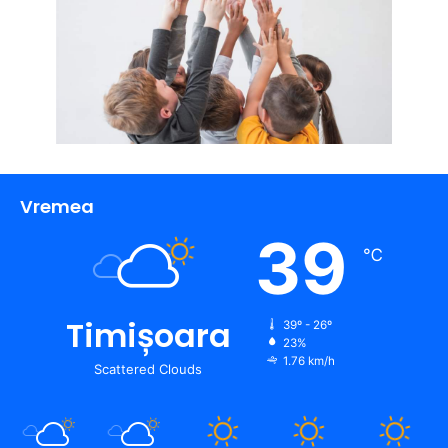
Vremea
39
℃
Timișoara
39º - 26º
23%
1.76 km/h
Scattered Clouds