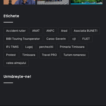
Etichete
Accident rutier
ANAT
ANPC
Arad
Asociatia BUNETI
BIBI Touring Touroperator
Caras-Severin
cjt
FIJET
IPJ TIMIS
Lugoj
perchezitii
Primaria Timisoara
Protest
Timisoara
Travel PRO
Turism romanesc
valea almajului
Urmărește-ne!