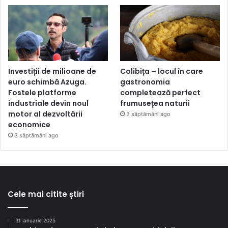
Investiții de milioane de
Colibița – locul în care
euro schimbă Azuga.
gastronomia
Fostele platforme
completează perfect
industriale devin noul
frumusețea naturii
motor al dezvoltării
3 săptămâni ago
economice
3 săptămâni ago
Cele mai citite știri
31 ianuarie 2025