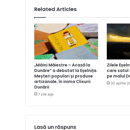
Related Articles
„Mâini Măiestre – Acasă la
Zilele Eșeln
Dunăre” a debutat la Eșelnița.
care satul
Meșteri populari și produse
pe malul D
artizanale, în inima Clisurii
30 aprilie 
Dunării
7 zile ago
Lasă un răspuns