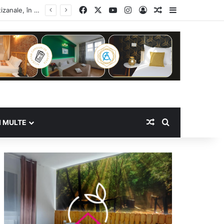
Facebook
X
YouTube
Instagram
Log In
Random Article
Sidebar
Random Article
Search for
I MULTE