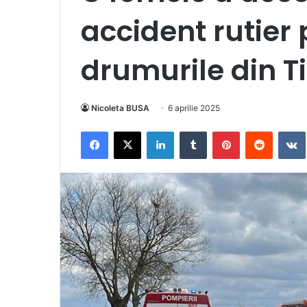
accident rutier
drumurile din T
Nicoleta BUSA
6 aprilie 2025
Facebook
X
LinkedIn
Tumblr
Pinterest
Reddit