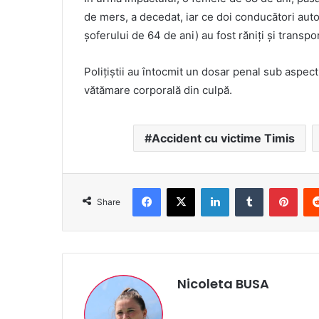
de mers, a decedat, iar ce doi conducători auto
șoferului de 64 de ani) au fost răniți și transport
Polițiștii au întocmit un dosar penal sub aspectu
vătămare corporală din culpă.
Accident cu victime Timis
Facebook
X
LinkedIn
Tumblr
Pint
Share
Nicoleta BUSA