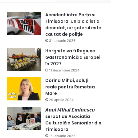
Accident între Parța și
Timișoara. Un biciclist a
decedat, iar șoferul este
căutat de poliție
31 ianuarie 2025
Harghita va fi Regiune
Gastronomică a Europei
în 2027
11 decembrie 2024
Dorina Mihai, soluții
reale pentru Remetea
Mare
29 aprilie 2024
𝘼𝙣𝙪𝙡 𝙈𝙞𝙝𝙖𝙞 𝙀𝙢𝙞𝙣𝙚𝙨𝙘𝙪
serbat de Asociația
Culturală a Seniorilor din
Timișoara
15 ianuarie 2025