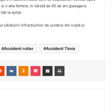
 și o alta femeie, în vârstă de 65 de ani,(pasagera
ați la spital.
l săvârșirii infracțiunilor de ucidere din culpă și
Accident rutier
Accident Timis
erest
Reddit
VKontakte
Odnoklassniki
Pocket
Share via Email
Print