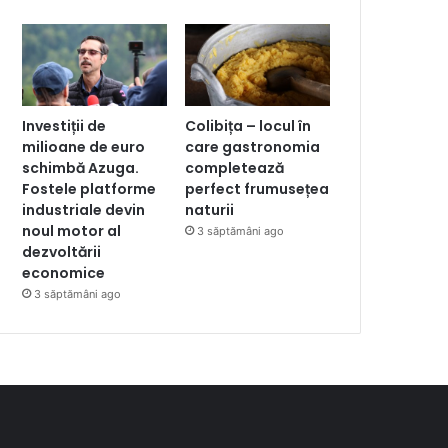
Investiții de
Colibița – locul în
milioane de euro
care gastronomia
schimbă Azuga.
completează
Fostele platforme
perfect frumusețea
industriale devin
naturii
noul motor al
3 săptămâni ago
dezvoltării
economice
3 săptămâni ago