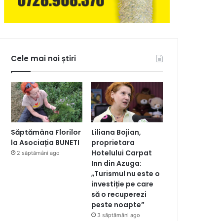
Cele mai noi știri
Săptămâna Florilor
Liliana Bojian,
la Asociația BUNETI
proprietara
Hotelului Carpat
2 săptămâni ago
Inn din Azuga:
„Turismul nu este o
investiție pe care
să o recuperezi
peste noapte”
3 săptămâni ago