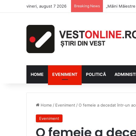
vineri, august 7 2026
Breaking News
Săptămâna Flori
HOME
EVENIMENT
POLITICĂ
ADMINIST
Home
/
Eveniment
/
O femeie a decedat într-un acc
Eveniment
O femeie a dece