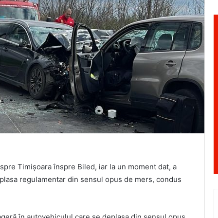
spre Timișoara înspre Biled, iar la un moment dat, a
deplasa regulamentar din sensul opus de mers, condus
ageră în autovehiculul care se deplasa din sensul opus