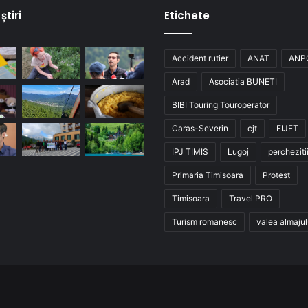
știri
Etichete
Accident rutier
ANAT
ANP
Arad
Asociatia BUNETI
BIBI Touring Touroperator
Caras-Severin
cjt
FIJET
IPJ TIMIS
Lugoj
percheziti
Primaria Timisoara
Protest
Timisoara
Travel PRO
Turism romanesc
valea almajul