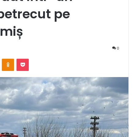
 petrecut pe
imiș
0
VKontakte
Odnoklassniki
Pocket