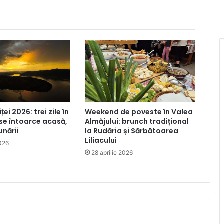
iței 2026: trei zile în
Weekend de poveste în Valea
 se întoarce acasă,
Almăjului: brunch tradițional
unării
la Rudăria și Sărbătoarea
Liliacului
2026
28 aprilie 2026