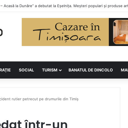
lor la Asociația BUNETI
RAȚIE
SOCIAL
TURISM
BANATUL DE DINCOLO
MA
ident rutier petrecut pe drumurile din Timiș
dat într-un