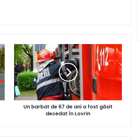
Un
barbat
de
67
de
ani
a
fost
găsit
Un barbat de 67 de ani a fost găsit
decedat
în
decedat în Lovrin
Lovrin