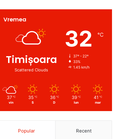
Vremea
32
℃
Timișoara
37º - 22º
33%
1.45 km/h
Scattered Clouds
37
35
36
39
41
℃
℃
℃
℃
℃
vin
S
D
lun
mar
Popular
Recent