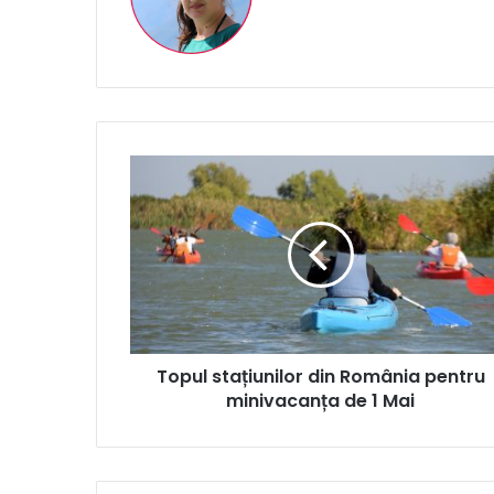
Topul
stațiunilor
din
România
pentru
minivacanța
de
1
Mai
Topul stațiunilor din România pentru
minivacanța de 1 Mai