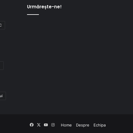
Urmărește-ne!
C
i
ui
Facebook
X
YouTube
Instagram
Home
Despre
Echipa