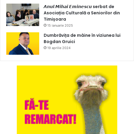
𝘼𝙣𝙪𝙡 𝙈𝙞𝙝𝙖𝙞 𝙀𝙢𝙞𝙣𝙚𝙨𝙘𝙪 serbat de
Asociația Culturală a Seniorilor din
Timișoara
15 ianuarie 2025
Dumbrăvița de mâine în viziunea lui
Bogdan Gruici
19 aprilie 2024