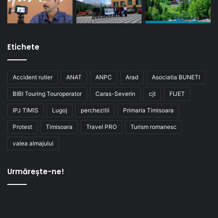
Etichete
Accident rutier
ANAT
ANPC
Arad
Asociatia BUNETI
BIBI Touring Touroperator
Caras-Severin
cjt
FIJET
IPJ TIMIS
Lugoj
perchezitii
Primaria Timisoara
Protest
Timisoara
Travel PRO
Turism romanesc
valea almajului
Urmărește-ne!