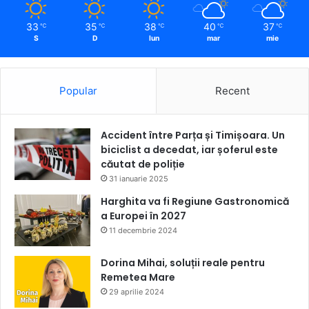
33
35
38
40
37
℃
℃
℃
℃
℃
S
D
lun
mar
mie
Popular
Recent
Accident între Parța și Timișoara. Un
biciclist a decedat, iar șoferul este
căutat de poliție
31 ianuarie 2025
Harghita va fi Regiune Gastronomică
a Europei în 2027
11 decembrie 2024
Dorina Mihai, soluții reale pentru
Remetea Mare
29 aprilie 2024