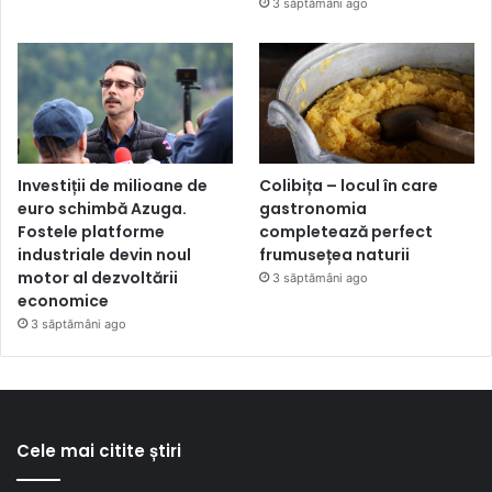
3 săptămâni ago
Investiții de milioane de
Colibița – locul în care
euro schimbă Azuga.
gastronomia
Fostele platforme
completează perfect
industriale devin noul
frumusețea naturii
motor al dezvoltării
3 săptămâni ago
economice
3 săptămâni ago
Cele mai citite știri