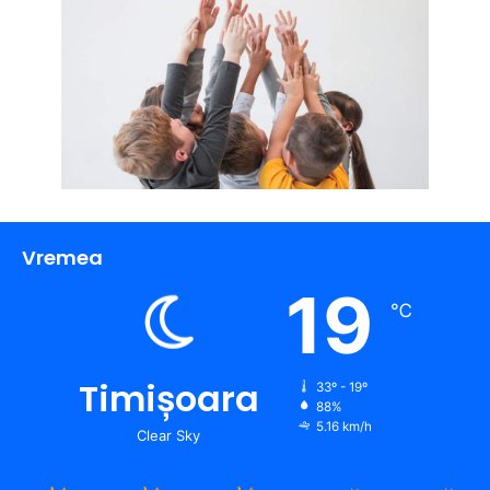
Vremea
19
℃
Timișoara
33º - 19º
88%
5.16 km/h
Clear Sky