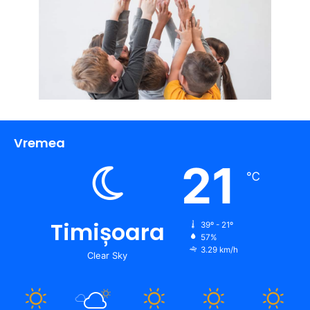
Vremea
21
℃
Timișoara
39º - 21º
57%
3.29 km/h
Clear Sky