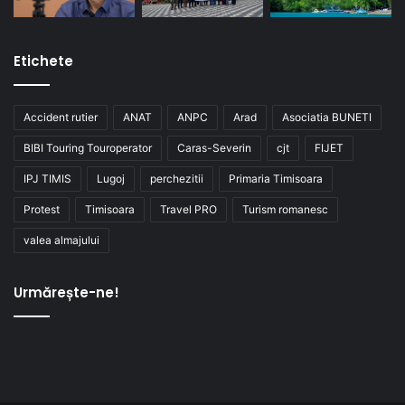
Etichete
Accident rutier
ANAT
ANPC
Arad
Asociatia BUNETI
BIBI Touring Touroperator
Caras-Severin
cjt
FIJET
IPJ TIMIS
Lugoj
perchezitii
Primaria Timisoara
Protest
Timisoara
Travel PRO
Turism romanesc
valea almajului
Urmărește-ne!