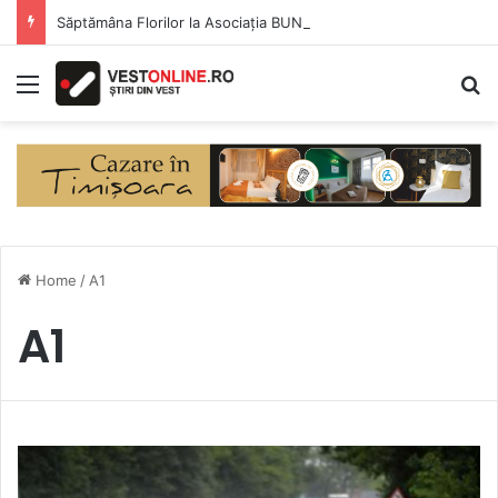
Săptămâna Florilor la Asociația BUNETI
Menu
S
Home
/
A1
A1