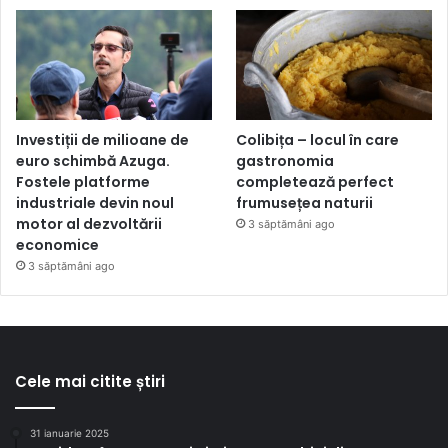
Investiții de milioane de
Colibița – locul în care
euro schimbă Azuga.
gastronomia
Fostele platforme
completează perfect
industriale devin noul
frumusețea naturii
motor al dezvoltării
3 săptămâni ago
economice
3 săptămâni ago
Cele mai citite știri
31 ianuarie 2025