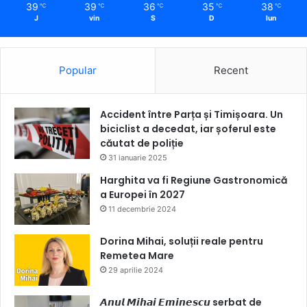
39
39
36
35
38
℃
℃
℃
℃
℃
J
vin
S
D
lun
Popular
Recent
Accident între Parța și Timișoara. Un
biciclist a decedat, iar șoferul este
căutat de poliție
31 ianuarie 2025
Harghita va fi Regiune Gastronomică
a Europei în 2027
11 decembrie 2024
Dorina Mihai, soluții reale pentru
Remetea Mare
29 aprilie 2024
𝘼𝙣𝙪𝙡 𝙈𝙞𝙝𝙖𝙞 𝙀𝙢𝙞𝙣𝙚𝙨𝙘𝙪 serbat de