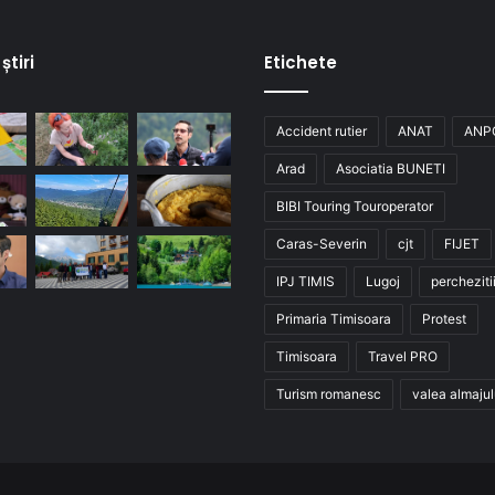
știri
Etichete
Accident rutier
ANAT
ANP
Arad
Asociatia BUNETI
BIBI Touring Touroperator
Caras-Severin
cjt
FIJET
IPJ TIMIS
Lugoj
percheziti
Primaria Timisoara
Protest
Timisoara
Travel PRO
Turism romanesc
valea almajul