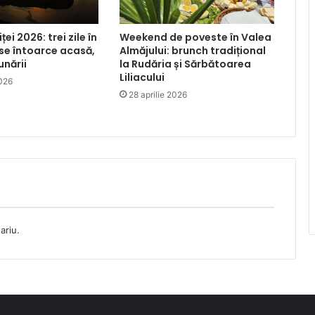
iței 2026: trei zile în
Weekend de poveste în Valea
 se întoarce acasă,
Almăjului: brunch tradițional
unării
la Rudăria și Sărbătoarea
Liliacului
2026
28 aprilie 2026
ariu.