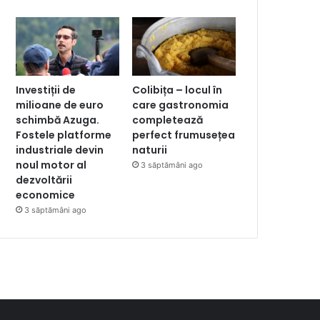
Investiții de
Colibița – locul în
milioane de euro
care gastronomia
schimbă Azuga.
completează
Fostele platforme
perfect frumusețea
industriale devin
naturii
noul motor al
3 săptămâni ago
dezvoltării
economice
3 săptămâni ago