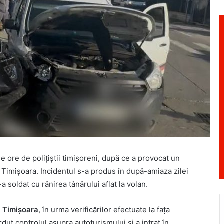
e ore de polițiștii timișoreni, după ce a provocat un
 Timișoara. Incidentul s-a produs în după-amiaza zilei
s-a soldat cu rănirea tânărului aflat la volan.
r Timișoara
, în urma verificărilor efectuate la fața
erdut controlul asupra autoturismului și a intrat în