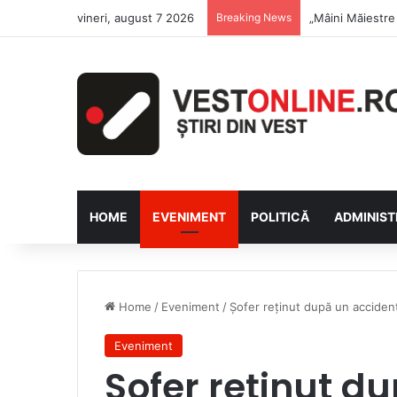
vineri, august 7 2026
Breaking News
Săptămâna Flori
HOME
EVENIMENT
POLITICĂ
ADMINIST
Home
/
Eveniment
/
Șofer reținut după un accident
Eveniment
Șofer reținut d