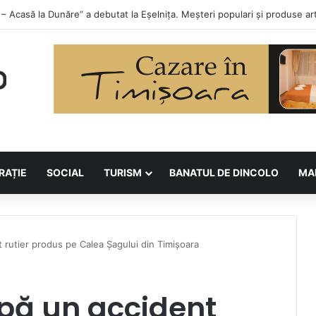
lor la Asociația BUNETI
RAȚIE
SOCIAL
TURISM
BANATUL DE DINCOLO
MA
 rutier produs pe Calea Șagului din Timișoara
upă un accident