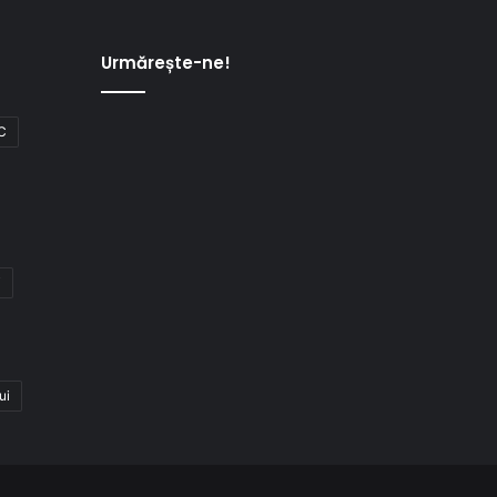
Urmărește-ne!
C
i
ui