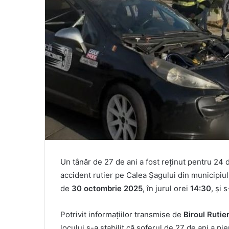
Un tânăr de 27 de ani a fost reținut pentru 24 d
accident rutier pe Calea Șagului din municipiul
de
30 octombrie 2025
, în jurul orei
14:30
, și 
Potrivit informațiilor transmise de
Biroul Rutie
locului s-a stabilit că șoferul de 27 de ani a pi