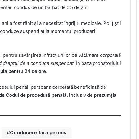
mentar, condus de un bărbat de 35 de ani.
i a fost rănit și a necesitat îngrijiri medicale. Polițiștii
a conduce suspend at la momentul producerii
l
pentru săvârșirea infracțiunilor de
vătămare corporală
d dreptul de a conduce suspendat
. În baza probatoriului
uia pentru 24 de ore
.
ocesului penal, persoana cercetată beneficiază de
e de Codul de procedură penală
, inclusiv de
prezumția
Conducere fara permis