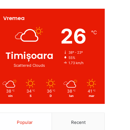
Vremea
26
℃
Timișoara
38º - 23º
55%
1.73 km/h
Scattered Clouds
38
34
36
38
41
℃
℃
℃
℃
℃
vin
S
D
lun
mar
Popular
Recent