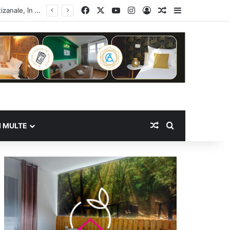
Facebook
X
YouTube
Instagram
Log In
Random Article
Sidebar
Random Article
Search for
I MULTE