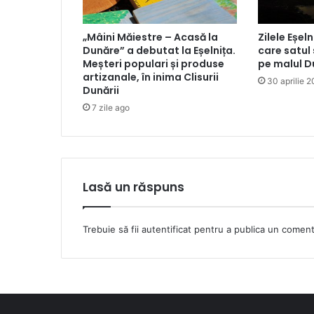
„Mâini Măiestre – Acasă la
Zilele Eșeln
Dunăre” a debutat la Eșelnița.
care satul
Meșteri populari și produse
pe malul D
artizanale, în inima Clisurii
30 aprilie 
Dunării
7 zile ago
Lasă un răspuns
Trebuie să fii
autentificat
pentru a publica un coment