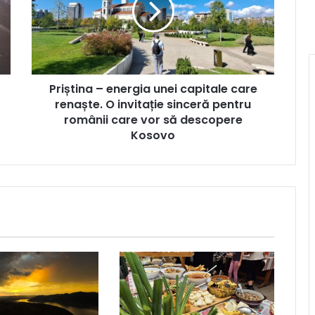
capitale
care
renaște.
O
invitație
Priștina – energia unei capitale care
sinceră
pentru
renaște. O invitație sinceră pentru
românii
românii care vor să descopere
care
Kosovo
vor
să
descopere
Kosovo