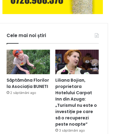
Cele mai noi știri
Săptămâna Florilor
Liliana Bojian,
la Asociația BUNETI
proprietara
Hotelului Carpat
2 săptămâni ago
Inn din Azuga:
„Turismul nu este o
investiție pe care
să o recuperezi
peste noapte”
3 săptămâni ago