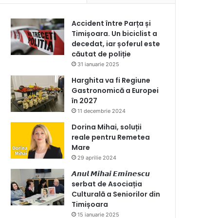
Accident între Parța și
Timișoara. Un biciclist a
decedat, iar șoferul este
căutat de poliție
31 ianuarie 2025
Harghita va fi Regiune
Gastronomică a Europei
în 2027
11 decembrie 2024
Dorina Mihai, soluții
reale pentru Remetea
Mare
29 aprilie 2024
𝘼𝙣𝙪𝙡 𝙈𝙞𝙝𝙖𝙞 𝙀𝙢𝙞𝙣𝙚𝙨𝙘𝙪
serbat de Asociația
Culturală a Seniorilor din
Timișoara
15 ianuarie 2025