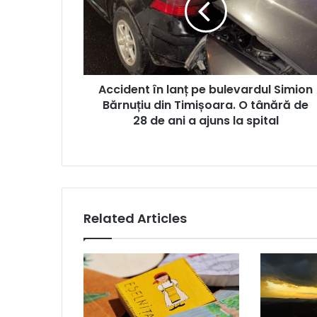
bulevardul
Simion
Bărnuțiu
din
Timișoara.
Accident în lanț pe bulevardul Simion
O
tânără
Bărnuțiu din Timișoara. O tânără de
de
28 de ani a ajuns la spital
28
de
ani
a
ajuns
la
Related Articles
spital