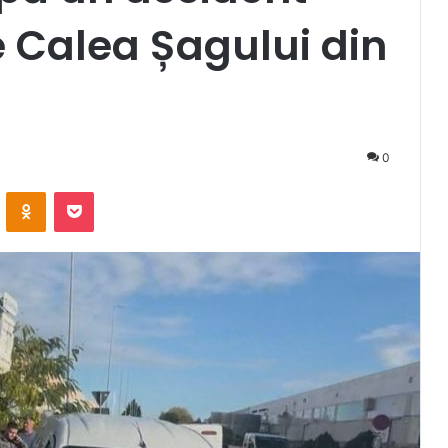
e Calea Șagului din
0
VKontakte
Odnoklassniki
Pocket