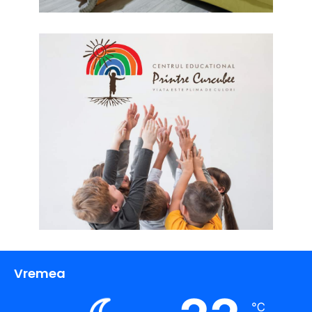
Vremea
℃