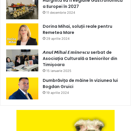
Harghita va fi Regiune Gastronomică
a Europei în 2027
11 decembrie 2024
Dorina Mihai, soluții reale pentru
Remetea Mare
29 aprilie 2024
𝘼𝙣𝙪𝙡 𝙈𝙞𝙝𝙖𝙞 𝙀𝙢𝙞𝙣𝙚𝙨𝙘𝙪 serbat de
Asociația Culturală a Seniorilor din
Timișoara
15 ianuarie 2025
Dumbrăvița de mâine în viziunea lui
Bogdan Gruici
19 aprilie 2024