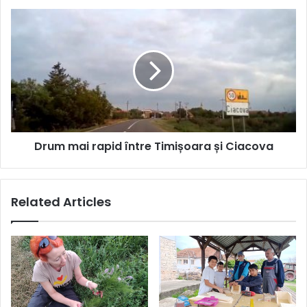
Drum
mai
rapid
între
Timișoara
și
Ciacova
Drum mai rapid între Timișoara și Ciacova
Related Articles