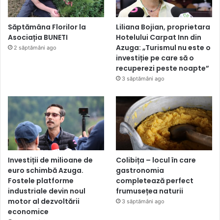
Săptămâna Florilor la
Liliana Bojian, proprietara
Asociația BUNETI
Hotelului Carpat Inn din
Azuga: „Turismul nu este o
2 săptămâni ago
investiție pe care să o
recuperezi peste noapte”
3 săptămâni ago
Investiții de milioane de
Colibița – locul în care
euro schimbă Azuga.
gastronomia
Fostele platforme
completează perfect
industriale devin noul
frumusețea naturii
motor al dezvoltării
3 săptămâni ago
economice