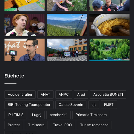
Etichete
Accident rutier
ANAT
ANPC
Arad
Asociatia BUNETI
BIBI Touring Touroperator
Caras-Severin
cjt
FIJET
IPJ TIMIS
Lugoj
perchezitii
Primaria Timisoara
Protest
Timisoara
Travel PRO
Turism romanesc