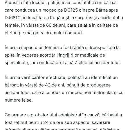
Ajunși la fața locului, polițiștii au constatat că un bărbat
care conducea un moped pe DC125 dinspre Bârna spre
DJ681C, în localitatea Pogănești a surprins și accidentat o
femeie, în vârstă de 66 de ani, care se afla în calitate de
pieton pe marginea drumului comunal.
În urma impactului, femeia a fost rănită și transportată la
spital în vederea acordării îngrijirilor medicale de
specialitate, iar conducătorul a părăsit locul accidentului.
În urma verificărilor efectuate, polițiștii au identificat un
bărbat, în vârstă de 42 de ani, bănuit de producerea
accidentului, care a condus un moped neînmatriculat și cu
numere false.
Ca urmare a probatoriului administrat în cauză, bărbatul a
fost reținut pentru 24 de ore sub aspectul săvârșirii
infracțiunilor de vătămare corporală din culpă, părăsirea