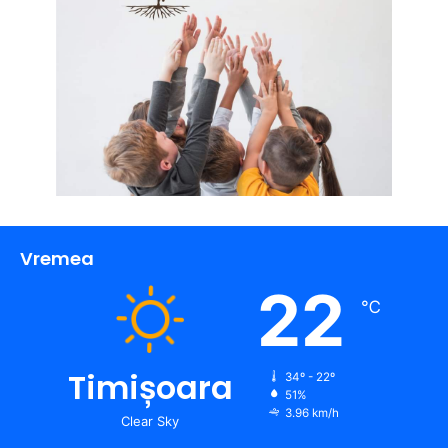
Vremea
22
℃
Timișoara
34º - 22º
51%
3.96 km/h
Clear Sky