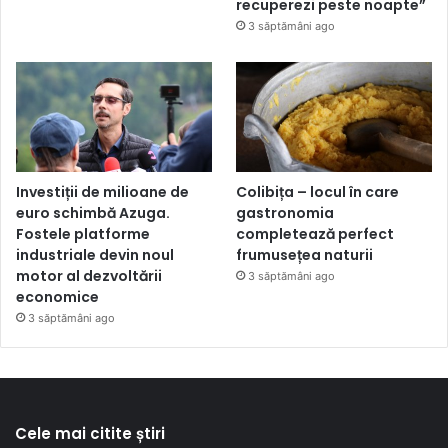
recuperezi peste noapte”
3 săptămâni ago
Investiții de milioane de
Colibița – locul în care
euro schimbă Azuga.
gastronomia
Fostele platforme
completează perfect
industriale devin noul
frumusețea naturii
motor al dezvoltării
3 săptămâni ago
economice
3 săptămâni ago
Cele mai citite știri