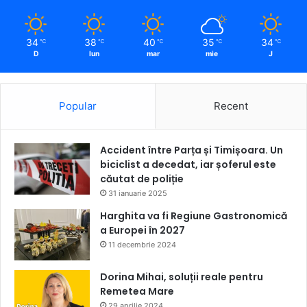
34
38
40
35
34
℃
℃
℃
℃
℃
D
lun
mar
mie
J
Popular
Recent
Accident între Parța și Timișoara. Un
biciclist a decedat, iar șoferul este
căutat de poliție
31 ianuarie 2025
Harghita va fi Regiune Gastronomică
a Europei în 2027
11 decembrie 2024
Dorina Mihai, soluții reale pentru
Remetea Mare
29 aprilie 2024