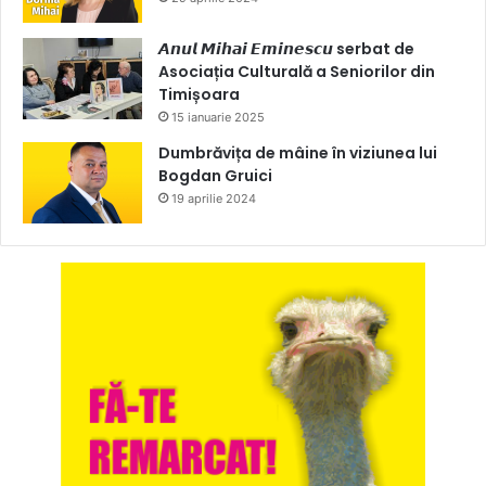
𝘼𝙣𝙪𝙡 𝙈𝙞𝙝𝙖𝙞 𝙀𝙢𝙞𝙣𝙚𝙨𝙘𝙪 serbat de
Asociația Culturală a Seniorilor din
Timișoara
15 ianuarie 2025
Dumbrăvița de mâine în viziunea lui
Bogdan Gruici
19 aprilie 2024