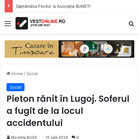
Săptămâna Florilor la Asociația BUNETI
Menu
Se
Home
/
Social
Social
Pieton rănit în Lugoj. Soferul
a fugit de la locul
accidentului
Nicoleta BUSA
10 iulie 2024
0