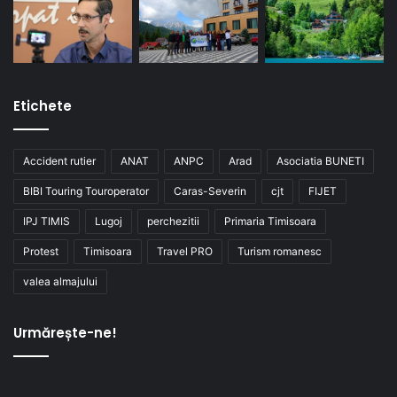
Etichete
Accident rutier
ANAT
ANPC
Arad
Asociatia BUNETI
BIBI Touring Touroperator
Caras-Severin
cjt
FIJET
IPJ TIMIS
Lugoj
perchezitii
Primaria Timisoara
Protest
Timisoara
Travel PRO
Turism romanesc
valea almajului
Urmărește-ne!