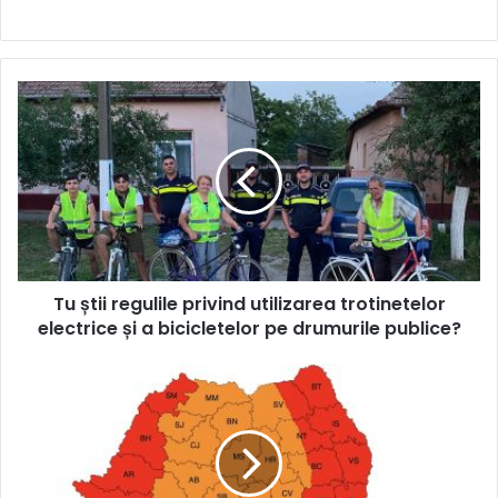
Tu
știi
regulile
privind
utilizarea
trotinetelor
electrice
și
a
Tu știi regulile privind utilizarea trotinetelor
bicicletelor
pe
electrice și a bicicletelor pe drumurile publice?
drumurile
publice?
Cum
ne
protejăm
de
caniculă?