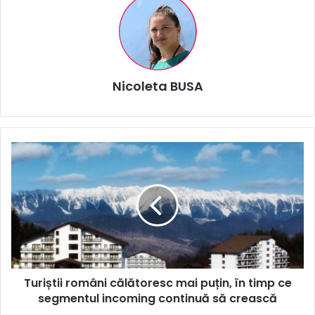
Nicoleta BUSA
Turiștii
români
călătoresc
mai
puțin,
în
timp
ce
segmentul
Turiștii români călătoresc mai puțin, în timp ce
incoming
continuă
segmentul incoming continuă să crească
să