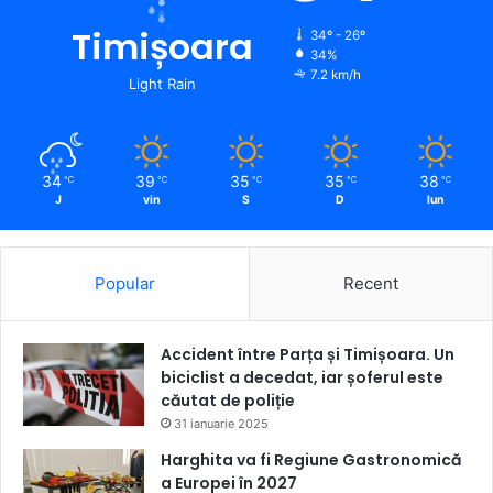
Timișoara
34º - 26º
34%
7.2 km/h
Light Rain
34
39
35
35
38
℃
℃
℃
℃
℃
J
vin
S
D
lun
Popular
Recent
Accident între Parța și Timișoara. Un
biciclist a decedat, iar șoferul este
căutat de poliție
31 ianuarie 2025
Harghita va fi Regiune Gastronomică
a Europei în 2027