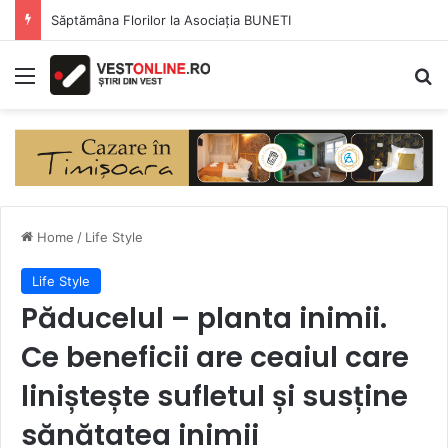
Liliana Bojian, proprietara Hotelului Carpat Inn din Azuga: „Turismul nu este o investiție pe care să o recuperezi peste noapte”
Menu
Se
Home
/
Life Style
Life Style
Păducelul – planta inimii.
Ce beneficii are ceaiul care
liniștește sufletul și susține
sănătatea inimii