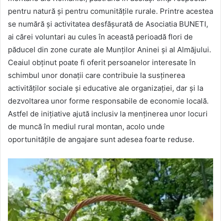
pentru natură și pentru comunitățile rurale. Printre acestea
se numără și activitatea desfășurată de Asociatia BUNETI,
ai cărei voluntari au cules în această perioadă flori de
păducel din zone curate ale Munților Aninei și aI Almăjului.
Ceaiul obținut poate fi oferit persoanelor interesate în
schimbul unor donații care contribuie la susținerea
activităților sociale și educative ale organizației, dar și la
dezvoltarea unor forme responsabile de economie locală.
Astfel de inițiative ajută inclusiv la menținerea unor locuri
de muncă în mediul rural montan, acolo unde
oportunitățile de angajare sunt adesea foarte reduse.