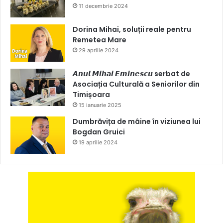
11 decembrie 2024
Dorina Mihai, soluții reale pentru
Remetea Mare
29 aprilie 2024
𝘼𝙣𝙪𝙡 𝙈𝙞𝙝𝙖𝙞 𝙀𝙢𝙞𝙣𝙚𝙨𝙘𝙪 serbat de
Asociația Culturală a Seniorilor din
Timișoara
15 ianuarie 2025
Dumbrăvița de mâine în viziunea lui
Bogdan Gruici
19 aprilie 2024