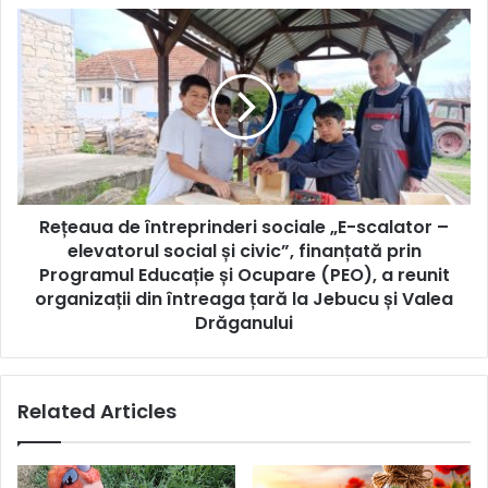
crească
Rețeaua
de
întreprinderi
sociale
„E-
scalator
–
elevatorul
social
Rețeaua de întreprinderi sociale „E-scalator –
și
civic”,
elevatorul social și civic”, finanțată prin
finanțată
Programul Educație și Ocupare (PEO), a reunit
prin
organizații din întreaga țară la Jebucu și Valea
Programul
Drăganului
Educație
și
Ocupare
Related Articles
(PEO),
a
reunit
organizații