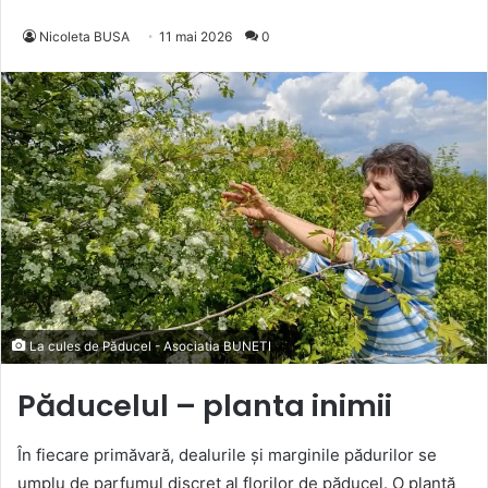
Nicoleta BUSA
11 mai 2026
0
La cules de Păducel - Asociatia BUNETI
Păducelul – planta inimii
În fiecare primăvară, dealurile și marginile pădurilor se
umplu de parfumul discret al florilor de păducel. O plantă