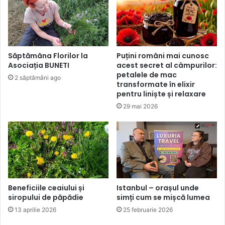
din
întreaga
țară
la
Jebucu
Săptămâna Florilor la
Puțini români mai cunosc
și
Asociația BUNETI
acest secret al câmpurilor:
Valea
petalele de mac
2 săptămâni ago
Drăganului
transformate în elixir
pentru liniște și relaxare
29 mai 2026
Beneficiile ceaiului și
Istanbul – orașul unde
siropului de păpădie
simți cum se mișcă lumea
13 aprilie 2026
25 februarie 2026