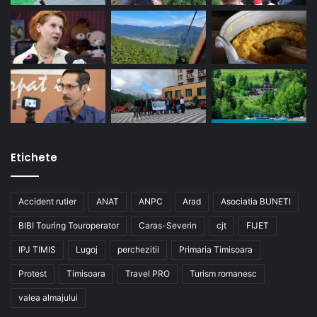
Etichete
Accident rutier
ANAT
ANPC
Arad
Asociatia BUNETI
BIBI Touring Touroperator
Caras-Severin
cjt
FIJET
IPJ TIMIS
Lugoj
perchezitii
Primaria Timisoara
Protest
Timisoara
Travel PRO
Turism romanesc
valea almajului