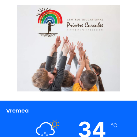
Vremea
34
℃