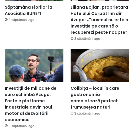
Săptămâna Florilor la
Liliana Bojian, proprietara
Asociația BUNETI
Hotelului Carpat Inn din
Azuga: „Turismul nu este o
2 săptămâni ago
investiție pe care să o
recuperezi peste noapte”
3 săptămâni ago
Investiții de milioane de
Colibița – locul în care
euro schimbă Azuga.
gastronomia
Fostele platforme
completează perfect
industriale devin noul
frumusețea naturii
motor al dezvoltării
3 săptămâni ago
economice
3 săptămâni ago