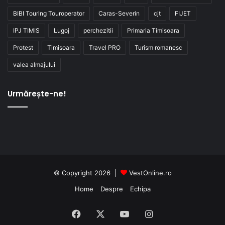
BIBI Touring Touroperator
Caras-Severin
cjt
FIJET
IPJ TIMIS
Lugoj
perchezitii
Primaria Timisoara
Protest
Timisoara
Travel PRO
Turism romanesc
valea almajului
Urmărește-ne!
© Copyright 2026 |
VestOnline.ro
Home
Despre
Echipa
Facebook
X
YouTube
Instagram