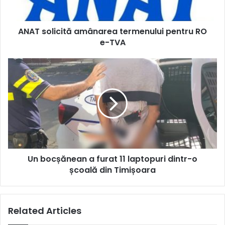
TVA
ANAT solicită amânarea termenului pentru RO
e-TVA
Un
bocșănean
a
furat
11
laptopuri
dintr-
o
școală
Un bocșănean a furat 11 laptopuri dintr-o
din
Timișoara
școală din Timișoara
Related Articles