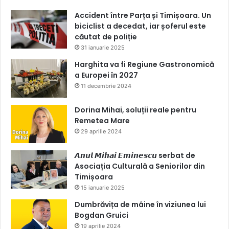
Accident între Parța și Timișoara. Un
biciclist a decedat, iar șoferul este
căutat de poliție
31 ianuarie 2025
Harghita va fi Regiune Gastronomică
a Europei în 2027
11 decembrie 2024
Dorina Mihai, soluții reale pentru
Remetea Mare
29 aprilie 2024
𝘼𝙣𝙪𝙡 𝙈𝙞𝙝𝙖𝙞 𝙀𝙢𝙞𝙣𝙚𝙨𝙘𝙪 serbat de
Asociația Culturală a Seniorilor din
Timișoara
15 ianuarie 2025
Dumbrăvița de mâine în viziunea lui
Bogdan Gruici
19 aprilie 2024