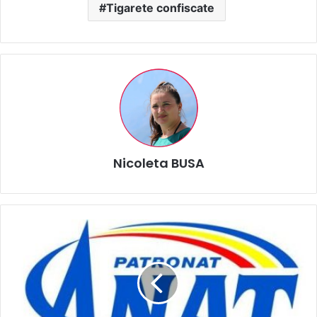
Tigarete confiscate
Nicoleta BUSA
ANAT
solicită
amânarea
termenului
pentru
RO
e-