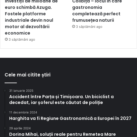
Investiții de milioane de
Colibița – locul în care
euro schimbă Azuga.
gastronomia
Fostele platforme
completează perfect
industriale devin noul
frumusețea naturii
motor al dezvoltării
3 săptămâni ago
economice
3 săptămâni ago
Cele mai citite știri
31 ianuarie 2025
Accident între Parța și Timișoara. Un biciclist a
decedat, iar șoferul este căutat de poliție
11 decembrie 2024
Harghita va fi Regiune Gastronomică a Europei în 2027
29 aprilie 2024
Dorina Mihai, soluții reale pentru Remetea Mare