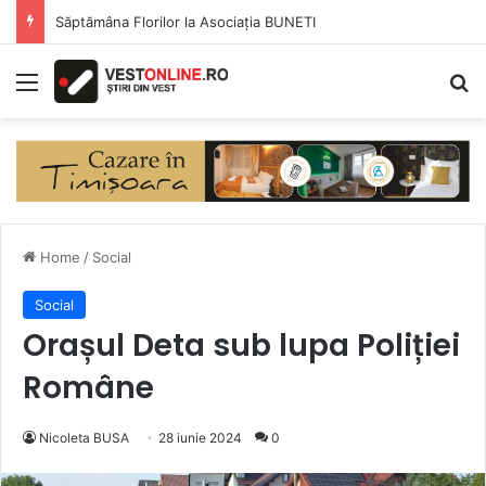
Săptămâna Florilor la Asociația BUNETI
Menu
Se
Home
/
Social
Social
Orașul Deta sub lupa Poliției
Române
Nicoleta BUSA
28 iunie 2024
0