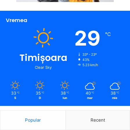
Vremea
29
℃
Timișoara
33º - 23º
43%
5.23 km/h
Clear Sky
33
35
38
40
38
℃
℃
℃
℃
℃
S
D
lun
mar
mie
Popular
Recent