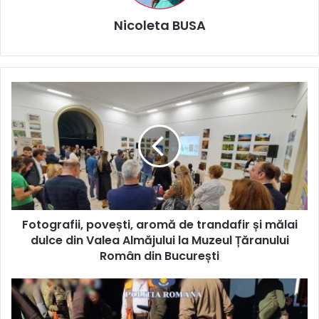
Nicoleta BUSA
Fotografii,
povești,
aromă
de
trandafir
și
mălai
dulce
din
Fotografii, povești, aromă de trandafir și mălai
Valea
Almăjului
dulce din Valea Almăjului la Muzeul Țăranului
la
Român din București
Muzeul
Țăranului
Fondul
Român
cinegetic
din
și