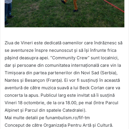
Ziua de Vineri este dedicată oamenilor care îndrăznesc să
se aventureze înspre necunoscut și să își înfrunte frica
pășind deasupra apei. ”Community Crew” sunt localnici,
dar și persoane din comunitatea internațională care vin la
Timișoara din partea partenerilor din Novi Sad (Serbia),
Nantes și Besançon (Franța). Ei vor fi susținuți în această
aventură de către muzica suavă a lui Beck Corlan care va
concerta la apus. Publicul larg este invitat să îi susțină
Vineri 18 octombrie, de la ora 18.00, pe mal (între Parcul
Alpinet și Parcul din spatele Catedralei).
Mai multe detalii pe funambulism.ro/fif-tm
Conceput de către Organizația Pentru Artă și Cultură.