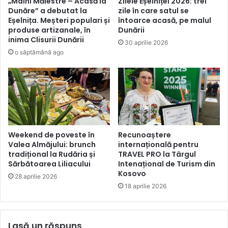
„Mâini Măiestre – Acasă la
Zilele Eșelniței 2026: trei
Dunăre” a debutat la
zile în care satul se
Eșelnița. Meșteri populari și
întoarce acasă, pe malul
produse artizanale, în
Dunării
inima Clisurii Dunării
30 aprilie 2026
o săptămână ago
Weekend de poveste în
Recunoaștere
Valea Almăjului: brunch
internațională pentru
tradițional la Rudăria și
TRAVEL PRO la Târgul
Sărbătoarea Liliacului
Intenațional de Turism din
Kosovo
28 aprilie 2026
18 aprilie 2026
Lasă un răspuns