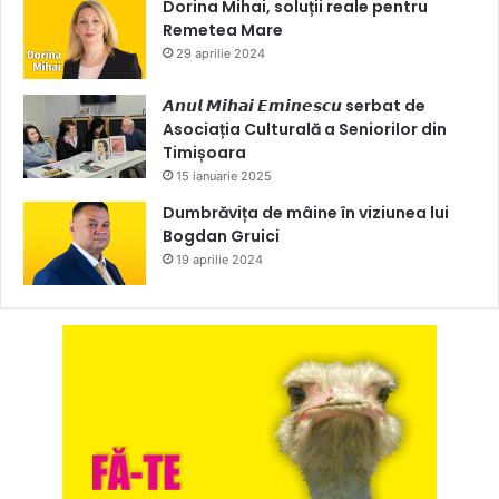
Dorina Mihai, soluții reale pentru
Remetea Mare
29 aprilie 2024
𝘼𝙣𝙪𝙡 𝙈𝙞𝙝𝙖𝙞 𝙀𝙢𝙞𝙣𝙚𝙨𝙘𝙪 serbat de
Asociația Culturală a Seniorilor din
Timișoara
15 ianuarie 2025
Dumbrăvița de mâine în viziunea lui
Bogdan Gruici
19 aprilie 2024