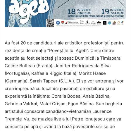
Au fost 20 de candidaturi ale artiștilor profesioniști pentru
rezidența de creație ”Poveștile lui Ageb”. Cinci dintre
aceștia au fost selectați și sosesc Duminică la Timișoara:
Céline Bulteau (Franța), Jeniffer Rodrigues da Silva
(Portugalia), Raffaele Riggio (Italia), Moritz Haase
(Germania), Sarah Tapper (S.U.A.). Ei se vor antrena și vor
crea împreună cu localnici pasionați de echilibru și cu
experiență la înălțime: Coralia Bodea, Anais Bădina,
Gabriela Valdraf, Matei Crișan, Egon Bădina. Sub bagheta
artistului consacrat canadiano-vietnamian Laurence
Tremble-Vu, pe muzica live a lui Petre Ionuțescu care va
concerta pe apă și având la bază povestirile scrise de