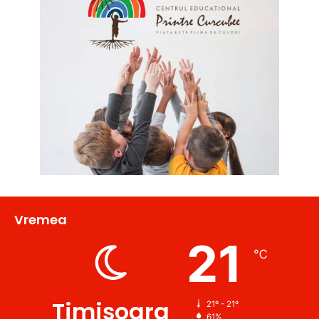
Vremea
21
℃
Timișoara
21º - 21º
61%