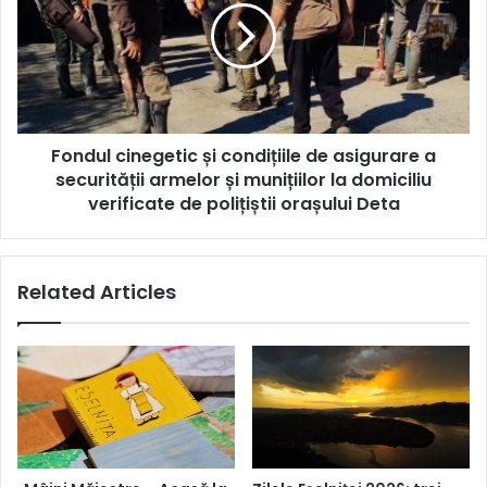
București
condițiile
de
asigurare
a
securității
armelor
Fondul cinegetic și condițiile de asigurare a
și
munițiilor
securității armelor și munițiilor la domiciliu
la
verificate de polițiștii orașului Deta
domiciliu
verificate
de
Related Articles
polițiștii
orașului
Deta