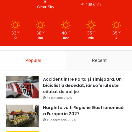
4.16 km/h
Clear Sky
33
38
40
35
35
℃
℃
℃
℃
℃
D
lun
mar
mie
J
Popular
Recent
Accident între Parța și Timișoara. Un
biciclist a decedat, iar șoferul este
căutat de poliție
31 ianuarie 2025
Harghita va fi Regiune Gastronomică
a Europei în 2027
11 decembrie 2024