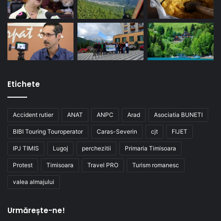
Etichete
Accident rutier
ANAT
ANPC
Arad
Asociatia BUNETI
BIBI Touring Touroperator
Caras-Severin
cjt
FIJET
IPJ TIMIS
Lugoj
perchezitii
Primaria Timisoara
Protest
Timisoara
Travel PRO
Turism romanesc
valea almajului
Urmărește-ne!