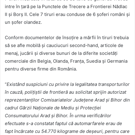
intre în țară pe la Punctele de Trecere a Frontierei Nădlac
II şi Borş II. Cele 7 tiruri erau conduse de 6 șoferi români și
un șofer olandez.
Conform documentelor de însoţire a mărfii în tiruri trebuia
să se afle mobilă şi cauciucuri second-hand, articole de
menaj, jucării şi diverse bunuri de la diferite societăţi
comerciale din Belgia, Olanda, Franţa, Suedia şi Germania
pentru diverse firme din România.
“
Existând suspiciuni cu privire la legalitatea transporturilor
în cauză, poliţiştii de frontieră au solicitat sprijin autorizat
reprezentanţilor Comisariatelor Judeţene Arad şi Bihor din
cadrul Gărzii Naţionale de Mediu şi Protecţiei
Consumatorului Arad şi Bihor. În urma verificărilor
efectuate s-a constatat faptul că automarfarele erau de
fapt încărcate cu 54.770 kilograme de deşeuri, pentru care