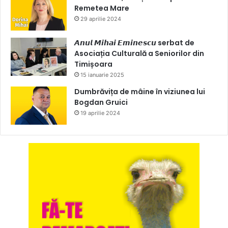
Remetea Mare
29 aprilie 2024
𝘼𝙣𝙪𝙡 𝙈𝙞𝙝𝙖𝙞 𝙀𝙢𝙞𝙣𝙚𝙨𝙘𝙪 serbat de
Asociația Culturală a Seniorilor din
Timișoara
15 ianuarie 2025
Dumbrăvița de mâine în viziunea lui
Bogdan Gruici
19 aprilie 2024