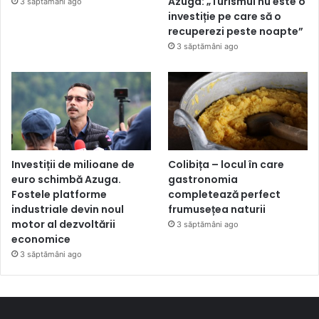
Azuga: „Turismul nu este o
3 săptămâni ago
investiție pe care să o
recuperezi peste noapte”
3 săptămâni ago
Investiții de milioane de
Colibița – locul în care
euro schimbă Azuga.
gastronomia
Fostele platforme
completează perfect
industriale devin noul
frumusețea naturii
motor al dezvoltării
3 săptămâni ago
economice
3 săptămâni ago