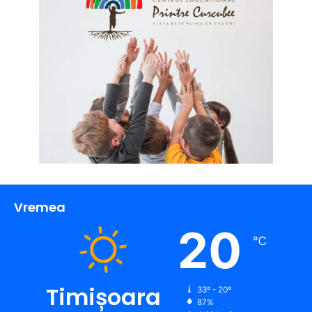
Vremea
20
℃
Timișoara
33º - 20º
87%