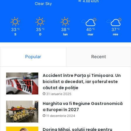
4.68 km/h
Clear Sky
33
35
38
40
37
℃
℃
℃
℃
℃
S
D
lun
mar
mie
Popular
Recent
Accident între Parța și Timișoara. Un
biciclist a decedat, iar șoferul este
căutat de poliție
31 ianuarie 2025
Harghita va fi Regiune Gastronomică
a Europei în 2027
11 decembrie 2024
Dorina Mihai, soluții reale pentru