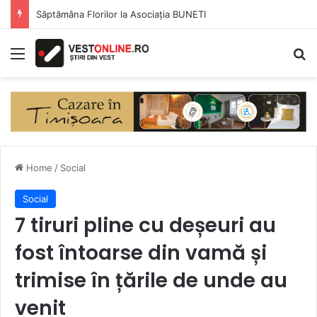
Săptămâna Florilor la Asociația BUNETI
Menu
Se
Home
/
Social
Social
7 tiruri pline cu deșeuri au
fost întoarse din vamă și
trimise în țările de unde au
venit