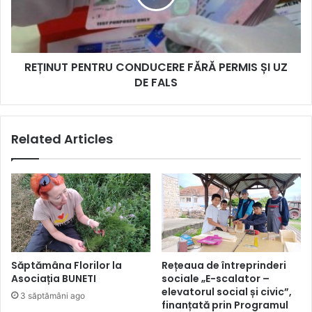
ȘI
UZ
DE
FALS
REȚINUT PENTRU CONDUCERE FĂRĂ PERMIS ȘI UZ
DE FALS
Related Articles
Săptămâna Florilor la
Rețeaua de întreprinderi
Asociația BUNETI
sociale „E-scalator –
elevatorul social și civic”,
3 săptămâni ago
finanțată prin Programul