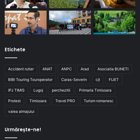
Etichete
Accident rutier
ANAT
ANPC
Arad
Asociatia BUNETI
BIBI Touring Touroperator
Caras-Severin
cjt
FIJET
IPJ TIMIS
Lugoj
perchezitii
Primaria Timisoara
Protest
Timisoara
Travel PRO
Turism romanesc
valea almajului
Urmărește-ne!