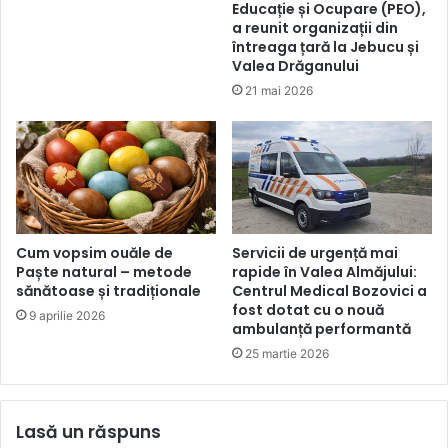
Educație și Ocupare (PEO),
a reunit organizații din
întreaga țară la Jebucu și
Valea Drăganului
21 mai 2026
Cum vopsim ouăle de
Servicii de urgență mai
Paște natural – metode
rapide în Valea Almăjului:
sănătoase și tradiționale
Centrul Medical Bozovici a
fost dotat cu o nouă
9 aprilie 2026
ambulanță performantă
25 martie 2026
Lasă un răspuns