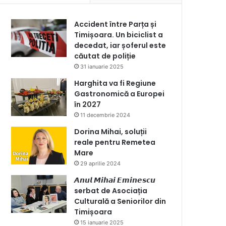
Accident între Parța și
Timișoara. Un biciclist a
decedat, iar șoferul este
căutat de poliție
31 ianuarie 2025
Harghita va fi Regiune
Gastronomică a Europei
în 2027
11 decembrie 2024
Dorina Mihai, soluții
reale pentru Remetea
Mare
29 aprilie 2024
𝘼𝙣𝙪𝙡 𝙈𝙞𝙝𝙖𝙞 𝙀𝙢𝙞𝙣𝙚𝙨𝙘𝙪
serbat de Asociația
Culturală a Seniorilor din
Timișoara
15 ianuarie 2025