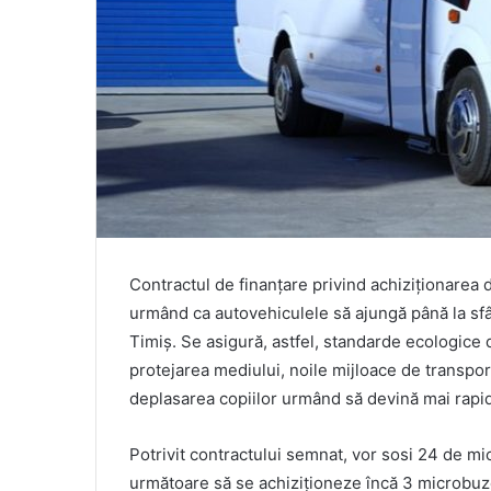
Contractul de finanțare privind achiziționarea 
urmând ca autovehiculele să ajungă până la sfâr
Timiș. Se asigură, astfel, standarde ecologice 
protejarea mediului, noile mijloace de transpor
deplasarea copiilor urmând să devină mai rapid
Potrivit contractului semnat, vor sosi 24 de m
următoare să se achiziționeze încă 3 microbuze