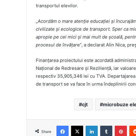
transportul elevilor.
„
Acordăm o mare atenție educației și încurajăm 
civilizate și ecologice de transport. Sper ca m
apropie pe cei mici și mai mult de școală, pent
procesul de învățar
e”, a declarat Alin Nica, pr
Finanțarea proiectului este acordată administra
Național de Redresare și Reziliență, iar valoare
respectiv 35,905,346 lei cu TVA. Departajarea l
de transport se va face în urma îndeplinirii cond
cjt
microbuze ele
Facebook
X
LinkedIn
Tumblr
Pint
Share