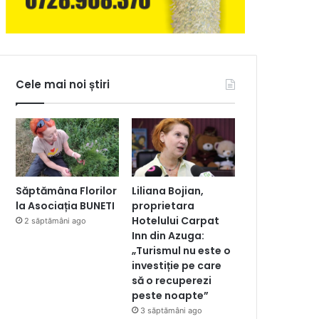
Cele mai noi știri
Săptămâna Florilor
Liliana Bojian,
la Asociația BUNETI
proprietara
Hotelului Carpat
2 săptămâni ago
Inn din Azuga:
„Turismul nu este o
investiție pe care
să o recuperezi
peste noapte”
3 săptămâni ago