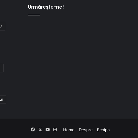
Urmărește-ne!
C
i
ui
Facebook
X
YouTube
Instagram
Home
Despre
Echipa