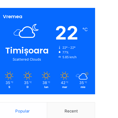
Vremea
22
℃
Timișoara
22º - 22º
77%
5.85 km/h
Scattered Clouds
35
35
38
42
35
℃
℃
℃
℃
℃
S
D
lun
mar
mie
Popular
Recent