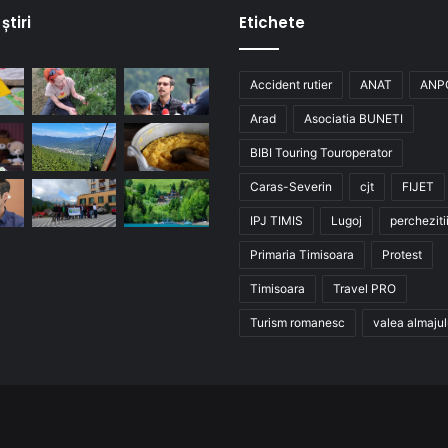
știri
Etichete
Accident rutier
ANAT
ANP
Arad
Asociatia BUNETI
BIBI Touring Touroperator
Caras-Severin
cjt
FIJET
IPJ TIMIS
Lugoj
percheziti
Primaria Timisoara
Protest
Timisoara
Travel PRO
Turism romanesc
valea almajul