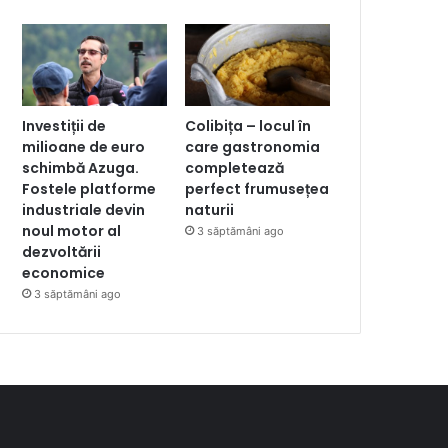
Investiții de
Colibița – locul în
milioane de euro
care gastronomia
schimbă Azuga.
completează
Fostele platforme
perfect frumusețea
industriale devin
naturii
noul motor al
3 săptămâni ago
dezvoltării
economice
3 săptămâni ago