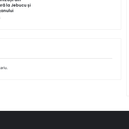
ră la Jebucu și
anului
6
ariu.