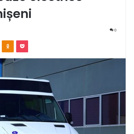
mișeni
0
VKontakte
Odnoklassniki
Pocket