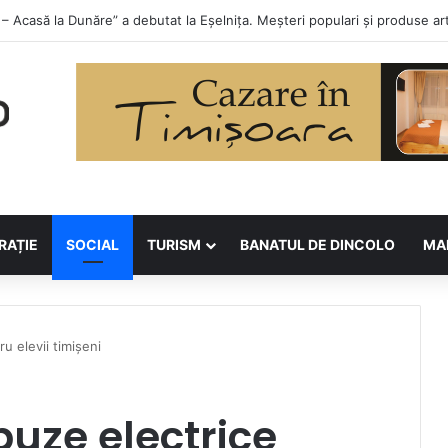
lor la Asociația BUNETI
RAȚIE
SOCIAL
TURISM
BANATUL DE DINCOLO
MA
u elevii timișeni
buze electrice