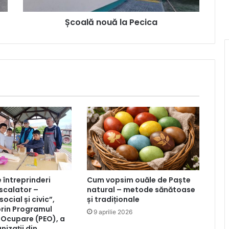
Școală nouă la Pecica
 întreprinderi
Cum vopsim ouăle de Paște
-scalator –
natural – metode sănătoase
social și civic”,
și tradiționale
prin Programul
9 aprilie 2026
i Ocupare (PEO), a
nizații din