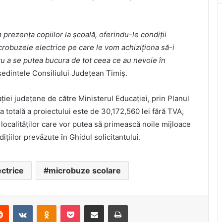
prezența copiilor la școală, oferindu-le condiții
icrobuzele electrice pe care le vom achiziționa să-i
ru a se putea bucura de tot ceea ce au nevoie în
eședintele Consiliului Județean Timiș.
ției județene de către Ministerul Educației, prin Planul
a totală a proiectului este de 30,172,560 lei fără TVA,
ocalităților care vor putea să primească noile mijloace
ițiilor prevăzute în Ghidul solicitantului.
ctrice
microbuze scolare
erest
Reddit
VKontakte
Odnoklassniki
Pocket
Share via Email
Print