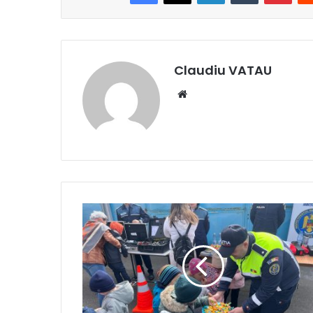
Claudiu VATAU
Website
Ziua
Poliției
Române