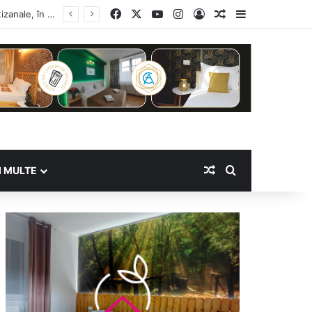
Facebook
X
YouTube
Instagram
Log In
Random Article
Sidebar
Random Article
Search for
I MULTE