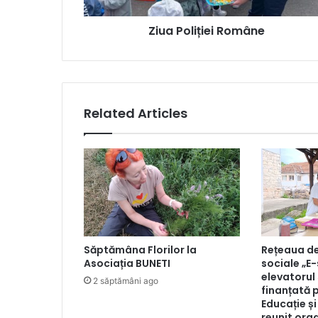
Ziua Poliției Române
Related Articles
Săptămâna Florilor la
Rețeaua de
Asociația BUNETI
sociale „E
elevatorul 
2 săptămâni ago
finanțată 
Educație ș
reunit orga