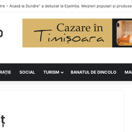
orilor la Asociația BUNETI
RAȚIE
SOCIAL
TURISM
BANATUL DE DINCOLO
MA
ț