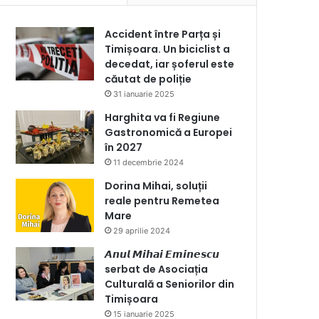
Accident între Parța și
Timișoara. Un biciclist a
decedat, iar șoferul este
căutat de poliție
31 ianuarie 2025
Harghita va fi Regiune
Gastronomică a Europei
în 2027
11 decembrie 2024
Dorina Mihai, soluții
reale pentru Remetea
Mare
29 aprilie 2024
𝘼𝙣𝙪𝙡 𝙈𝙞𝙝𝙖𝙞 𝙀𝙢𝙞𝙣𝙚𝙨𝙘𝙪
serbat de Asociația
Culturală a Seniorilor din
Timișoara
15 ianuarie 2025