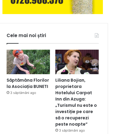
Cele mai noi știri
Săptămâna Florilor
Liliana Bojian,
la Asociația BUNETI
proprietara
Hotelului Carpat
3 săptămâni ago
Inn din Azuga:
„Turismul nu este o
investiție pe care
să o recuperezi
peste noapte”
3 săptămâni ago