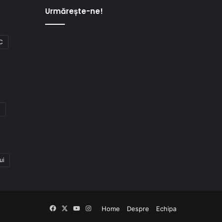
Urmărește-ne!
C
i
ui
Facebook
X
YouTube
Instagram
Home
Despre
Echipa