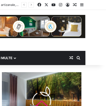
Facebook
X
YouTube
Instagram
Log In
Random Article
Sidebar
Random Article
Search for
I MULTE