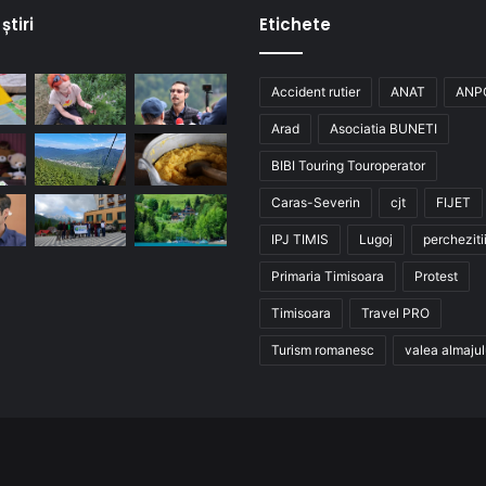
știri
Etichete
Accident rutier
ANAT
ANP
Arad
Asociatia BUNETI
BIBI Touring Touroperator
Caras-Severin
cjt
FIJET
IPJ TIMIS
Lugoj
percheziti
Primaria Timisoara
Protest
Timisoara
Travel PRO
Turism romanesc
valea almajul