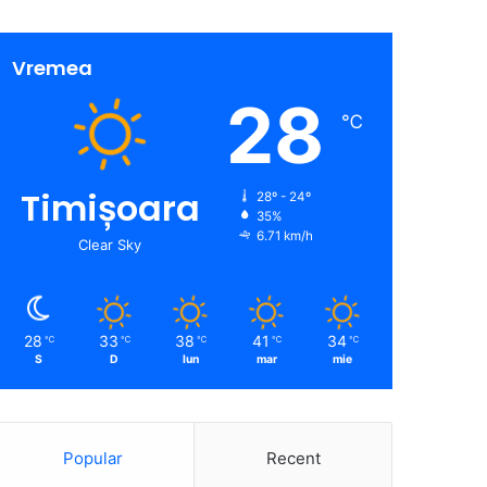
Vremea
28
℃
Timișoara
28º - 24º
35%
6.71 km/h
Clear Sky
28
33
38
41
34
℃
℃
℃
℃
℃
S
D
lun
mar
mie
Popular
Recent