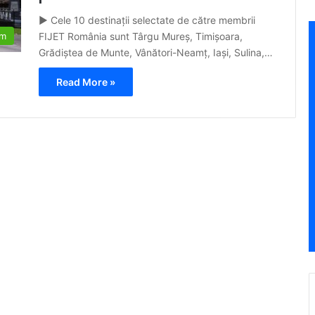
► Cele 10 destinații selectate de către membrii
FIJET România sunt Târgu Mureș, Timișoara,
sm
Grădiștea de Munte, Vânători-Neamț, Iași, Sulina,…
Read More »