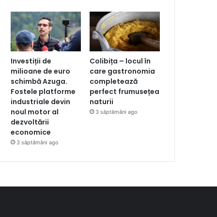
Investiții de
Colibița – locul în
milioane de euro
care gastronomia
schimbă Azuga.
completează
Fostele platforme
perfect frumusețea
industriale devin
naturii
noul motor al
3 săptămâni ago
dezvoltării
economice
3 săptămâni ago