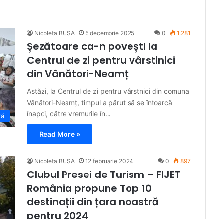
Nicoleta BUSA
5 decembrie 2025
0
1.281
Șezătoare ca-n povești la
Centrul de zi pentru vârstinici
din Vânători-Neamț
Astăzi, la Centrul de zi pentru vârstnici din comuna
Vânători-Neamț, timpul a părut să se întoarcă
înapoi, către vremurile în…
ră
Read More »
Nicoleta BUSA
12 februarie 2024
0
897
Clubul Presei de Turism – FIJET
România propune Top 10
destinații din țara noastră
pentru 2024