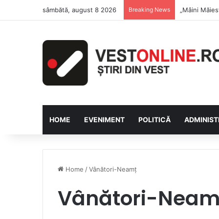
sâmbătă, august 8 2026
Breaking News
Săptămâna Fl
HOME
EVENIMENT
POLITICĂ
ADMINIST
Home
/
Vânători-Neamț
Vânători-Neam