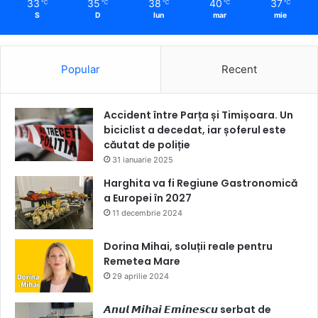
33
35
38
40
37
℃
℃
℃
℃
℃
S
D
lun
mar
mie
Popular
Recent
Accident între Parța și Timișoara. Un
biciclist a decedat, iar șoferul este
căutat de poliție
31 ianuarie 2025
Harghita va fi Regiune Gastronomică
a Europei în 2027
11 decembrie 2024
Dorina Mihai, soluții reale pentru
Remetea Mare
29 aprilie 2024
𝘼𝙣𝙪𝙡 𝙈𝙞𝙝𝙖𝙞 𝙀𝙢𝙞𝙣𝙚𝙨𝙘𝙪 serbat de