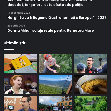
Accident între Parța și Timișoara. Un biciclist a
decedat, iar șoferul este căutat de poliție
11 decembrie 2024
Harghita va fi Regiune Gastronomică a Europei în 2027
29 aprilie 2024
Dorina Mihai, soluții reale pentru Remetea Mare
Ultimile știri