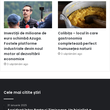
Investiții de milioane de
Colibița – locul în care
euro schimbă Azuga.
gastronomia
Fostele platforme
completează perfect
industriale devin noul
frumusețea naturii
motor al dezvoltării
3 săptămâni ago
economice
3 săptămâni ago
Cele mai citite știri
31 ianuarie 2025