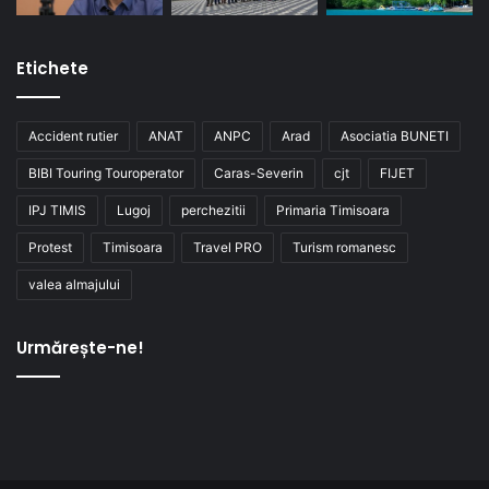
Etichete
Accident rutier
ANAT
ANPC
Arad
Asociatia BUNETI
BIBI Touring Touroperator
Caras-Severin
cjt
FIJET
IPJ TIMIS
Lugoj
perchezitii
Primaria Timisoara
Protest
Timisoara
Travel PRO
Turism romanesc
valea almajului
Urmărește-ne!