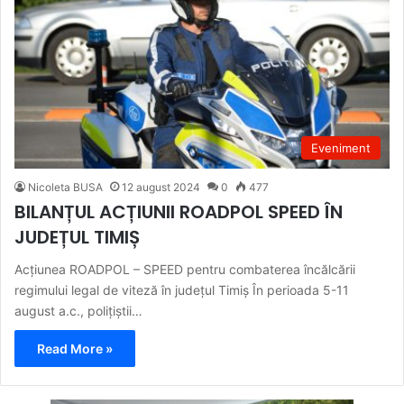
Eveniment
Nicoleta BUSA
12 august 2024
0
477
BILANȚUL ACȚIUNII ROADPOL SPEED ÎN
JUDEȚUL TIMIȘ
Acțiunea ROADPOL – SPEED pentru combaterea încălcării
regimului legal de viteză în județul Timiș În perioada 5-11
august a.c., polițiștii…
Read More »