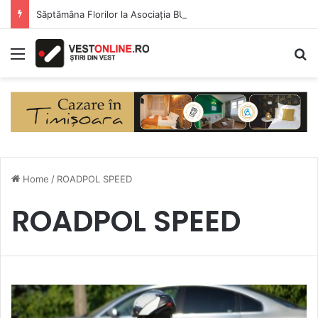
Săptămâna Florilor la Asociația BUNETI
Menu
S
Home
/
ROADPOL SPEED
ROADPOL SPEED