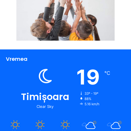
Vremea
19
℃
Timișoara
33º - 19º
88%
5.16 km/h
Clear Sky