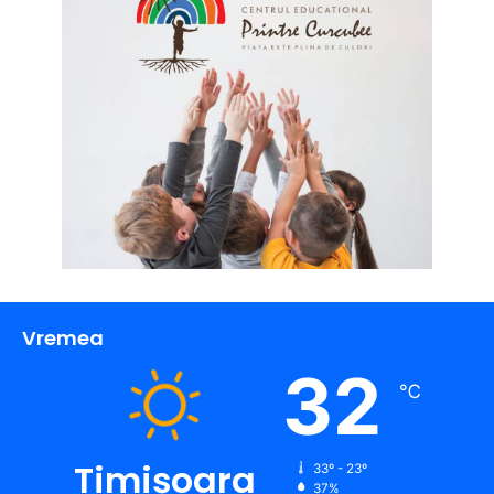
Vremea
32
℃
Timișoara
33º - 23º
37%