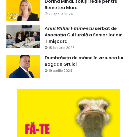
Dorina Mihai, soluții reale pentru
Remetea Mare
29 aprilie 2024
𝘼𝙣𝙪𝙡 𝙈𝙞𝙝𝙖𝙞 𝙀𝙢𝙞𝙣𝙚𝙨𝙘𝙪 serbat de
Asociația Culturală a Seniorilor din
Timișoara
15 ianuarie 2025
Dumbrăvița de mâine în viziunea lui
Bogdan Gruici
19 aprilie 2024