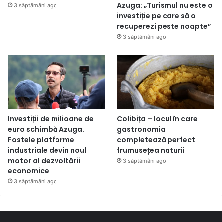
Azuga: „Turismul nu este o
3 săptămâni ago
investiție pe care să o
recuperezi peste noapte”
3 săptămâni ago
Investiții de milioane de
Colibița – locul în care
euro schimbă Azuga.
gastronomia
Fostele platforme
completează perfect
industriale devin noul
frumusețea naturii
motor al dezvoltării
3 săptămâni ago
economice
3 săptămâni ago