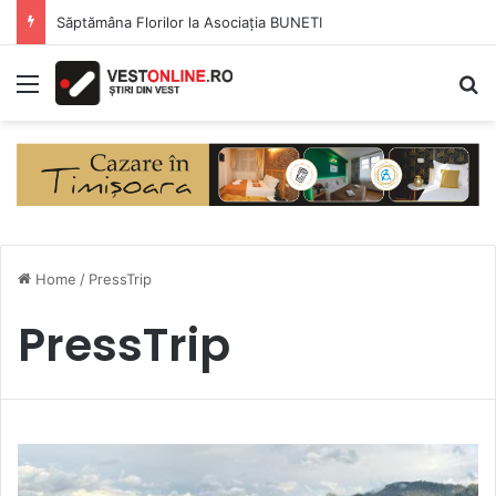
Săptămâna Florilor la Asociația BUNETI
Menu
S
Home
/
PressTrip
PressTrip