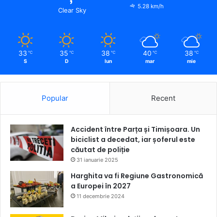
5.28 km/h
Clear Sky
33
35
38
40
38
℃
℃
℃
℃
℃
S
D
lun
mar
mie
Popular
Recent
Accident între Parța și Timișoara. Un
biciclist a decedat, iar șoferul este
căutat de poliție
31 ianuarie 2025
Harghita va fi Regiune Gastronomică
a Europei în 2027
11 decembrie 2024