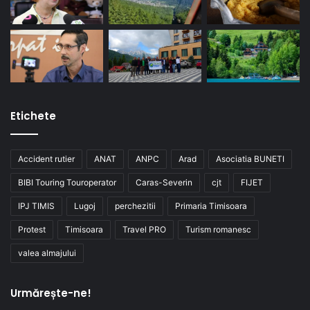
Etichete
Accident rutier
ANAT
ANPC
Arad
Asociatia BUNETI
BIBI Touring Touroperator
Caras-Severin
cjt
FIJET
IPJ TIMIS
Lugoj
perchezitii
Primaria Timisoara
Protest
Timisoara
Travel PRO
Turism romanesc
valea almajului
Urmărește-ne!