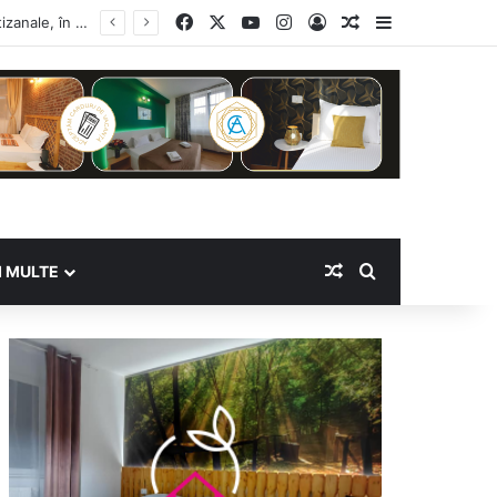
Facebook
X
YouTube
Instagram
Log In
Random Article
Sidebar
Random Article
Search for
I MULTE