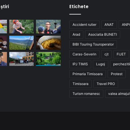
știri
Etichete
Accident rutier
ANAT
ANP
Arad
Asociatia BUNETI
BIBI Touring Touroperator
Caras-Severin
cjt
FIJET
IPJ TIMIS
Lugoj
percheziti
Primaria Timisoara
Protest
Timisoara
Travel PRO
Turism romanesc
valea almajul