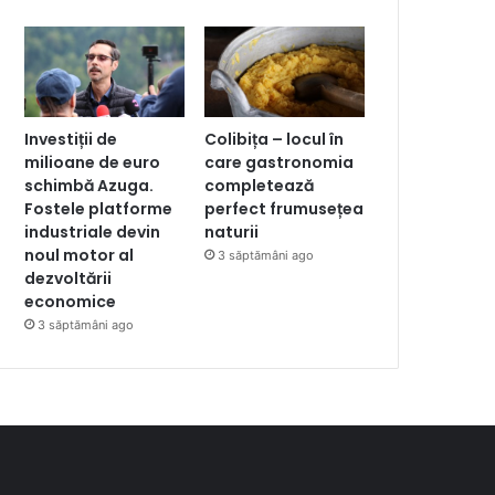
Investiții de
Colibița – locul în
milioane de euro
care gastronomia
schimbă Azuga.
completează
Fostele platforme
perfect frumusețea
industriale devin
naturii
noul motor al
3 săptămâni ago
dezvoltării
economice
3 săptămâni ago