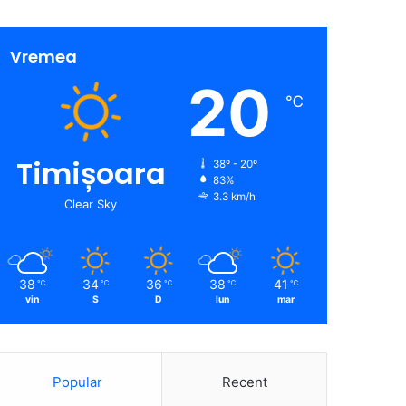
Vremea
20
℃
Timișoara
38º - 20º
83%
3.3 km/h
Clear Sky
38
34
36
38
41
℃
℃
℃
℃
℃
vin
S
D
lun
mar
Popular
Recent