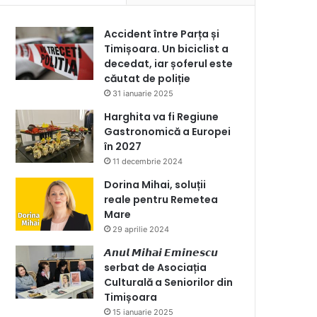
Accident între Parța și
Timișoara. Un biciclist a
decedat, iar șoferul este
căutat de poliție
31 ianuarie 2025
Harghita va fi Regiune
Gastronomică a Europei
în 2027
11 decembrie 2024
Dorina Mihai, soluții
reale pentru Remetea
Mare
29 aprilie 2024
𝘼𝙣𝙪𝙡 𝙈𝙞𝙝𝙖𝙞 𝙀𝙢𝙞𝙣𝙚𝙨𝙘𝙪
serbat de Asociația
Culturală a Seniorilor din
Timișoara
15 ianuarie 2025