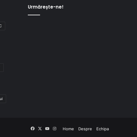
Urmărește-ne!
C
i
ui
Facebook
X
YouTube
Instagram
Home
Despre
Echipa