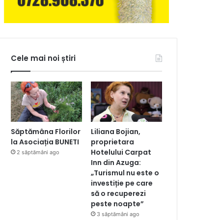
Cele mai noi știri
Săptămâna Florilor
Liliana Bojian,
la Asociația BUNETI
proprietara
Hotelului Carpat
2 săptămâni ago
Inn din Azuga:
„Turismul nu este o
investiție pe care
să o recuperezi
peste noapte”
3 săptămâni ago