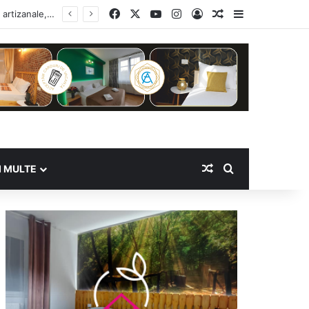
Facebook
X
YouTube
Instagram
Log In
Random Article
Sidebar
Random Article
Search for
I MULTE