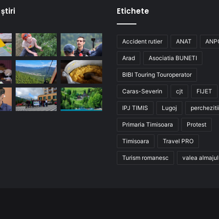
știri
Etichete
Accident rutier
ANAT
ANP
Arad
Asociatia BUNETI
BIBI Touring Touroperator
Caras-Severin
cjt
FIJET
IPJ TIMIS
Lugoj
percheziti
Primaria Timisoara
Protest
Timisoara
Travel PRO
Turism romanesc
valea almajul