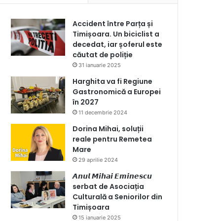
Accident între Parța și
Timișoara. Un biciclist a
decedat, iar șoferul este
căutat de poliție
31 ianuarie 2025
Harghita va fi Regiune
Gastronomică a Europei
în 2027
11 decembrie 2024
Dorina Mihai, soluții
reale pentru Remetea
Mare
29 aprilie 2024
𝘼𝙣𝙪𝙡 𝙈𝙞𝙝𝙖𝙞 𝙀𝙢𝙞𝙣𝙚𝙨𝙘𝙪
serbat de Asociația
Culturală a Seniorilor din
Timișoara
15 ianuarie 2025