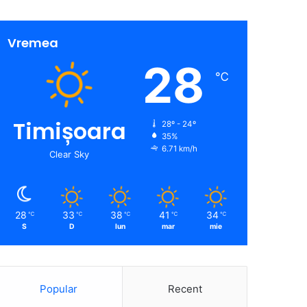
Vremea
28
℃
Timișoara
28º - 24º
35%
6.71 km/h
Clear Sky
28
33
38
41
34
℃
℃
℃
℃
℃
S
D
lun
mar
mie
Popular
Recent