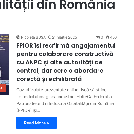
lității din România
Nicoleta BUSA
21 martie 2025
0
456
FPIOR își reafirmă angajamentul
pentru colaborare constructivă
cu ANPC și alte autorități de
control, dar cere o abordare
corectă și echilibrată
ie
Cazuri izolate prezentate online riscă să strice
iremediabil imaginea industriei HoReCa Federația
Patronatelor din Industria Ospitalității din România
(FPIOR) își…
Read More »