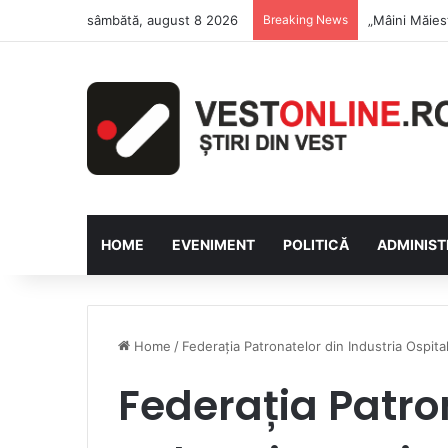
sâmbătă, august 8 2026
Breaking News
Săptămâna Fl
HOME
EVENIMENT
POLITICĂ
ADMINIST
Home
/
Federația Patronatelor din Industria Ospital
Federația Patro