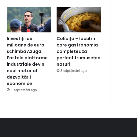
Investiții de
Colibița – locul în
milioane de euro
care gastronomia
schimbă Azuga.
completează
Fostele platforme
perfect frumusețea
industriale devin
naturii
noul motor al
3 săptămâni ago
dezvoltării
economice
3 săptămâni ago