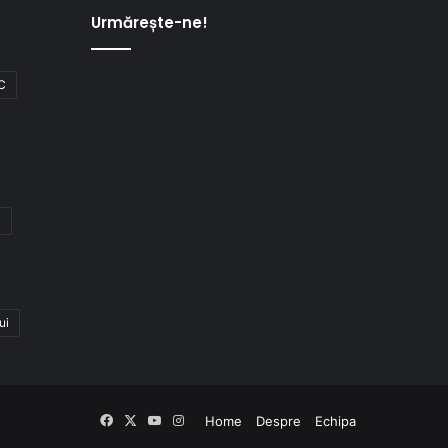
Urmărește-ne!
C
i
ui
Facebook
X
YouTube
Instagram
Home
Despre
Echipa