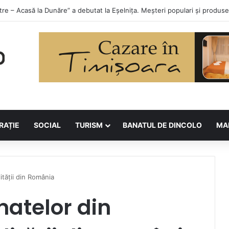
orilor la Asociația BUNETI
RAȚIE
SOCIAL
TURISM
BANATUL DE DINCOLO
MA
ității din România
natelor din