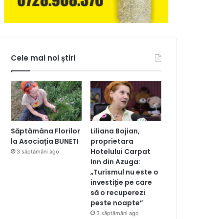
Cele mai noi știri
Săptămâna Florilor
Liliana Bojian,
la Asociația BUNETI
proprietara
Hotelului Carpat
3 săptămâni ago
Inn din Azuga:
„Turismul nu este o
investiție pe care
să o recuperezi
peste noapte”
3 săptămâni ago