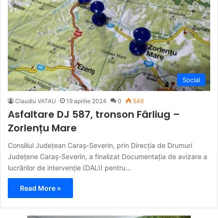
Social
Claudiu VATAU
19 aprilie 2024
0
549
Asfaltare DJ 587, tronson Fârliug –
Zorlențu Mare
Consiliul Județean Caraș-Severin, prin Direcția de Drumuri
Județene Caraș-Severin, a finalizat Documentația de avizare a
lucrărilor de intervenție (DALI) pentru…
Read More »