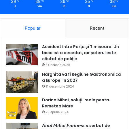
39
39
36
35
38
℃
℃
℃
℃
℃
J
vin
S
D
lun
Popular
Recent
Accident între Parța și Timișoara. Un
biciclist a decedat, iar șoferul este
căutat de poliție
31 ianuarie 2025
Harghita va fi Regiune Gastronomică
a Europei în 2027
11 decembrie 2024
Dorina Mihai, soluții reale pentru
Remetea Mare
29 aprilie 2024
𝘼𝙣𝙪𝙡 𝙈𝙞𝙝𝙖𝙞 𝙀𝙢𝙞𝙣𝙚𝙨𝙘𝙪 serbat de