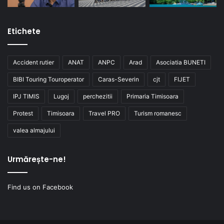
Etichete
Accident rutier
ANAT
ANPC
Arad
Asociatia BUNETI
BIBI Touring Touroperator
Caras-Severin
cjt
FIJET
IPJ TIMIS
Lugoj
perchezitii
Primaria Timisoara
Protest
Timisoara
Travel PRO
Turism romanesc
valea almajului
Urmărește-ne!
Find us on Facebook