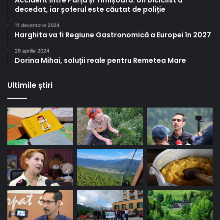
Accident între Parța și Timișoara. Un biciclist a
decedat, iar șoferul este căutat de poliție
11 decembrie 2024
Harghita va fi Regiune Gastronomică a Europei în 2027
29 aprilie 2024
Dorina Mihai, soluții reale pentru Remetea Mare
Ultimile știri