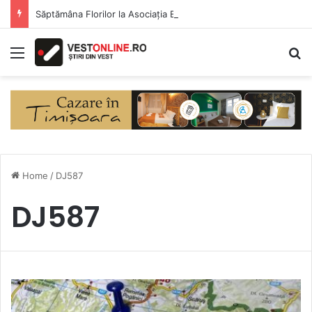
Săptămâna Florilor la Asociația BUNETI
Menu
S
Home
/
DJ587
DJ587