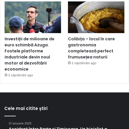
Investiții de milioane de
Colibița – locul în care
euro schimbă Azuga.
gastronomia
Fostele platforme
completează perfect
industriale devin noul
frumusețea naturii
motor al dezvoltării
3 săptămâni ago
economice
3 săptămâni ago
Cele mai citite știri
31 ianuarie 2025