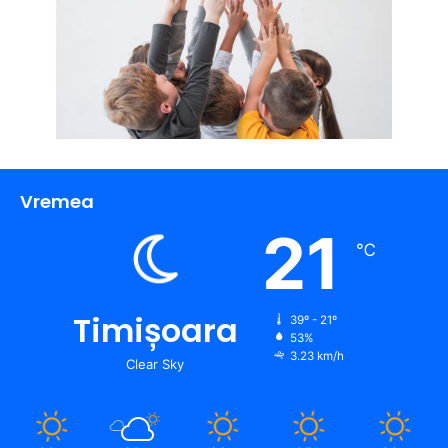
Vremea
21
℃
Timișoara
39º - 21º
53%
3.23 km/h
Clear Sky