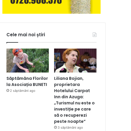
Cele mai noi știri
Săptămâna Florilor
Liliana Bojian,
la Asociația BUNETI
proprietara
Hotelului Carpat
2 săptămâni ago
Inn din Azuga:
„Turismul nu este o
investiție pe care
să o recuperezi
peste noapte”
3 săptămâni ago