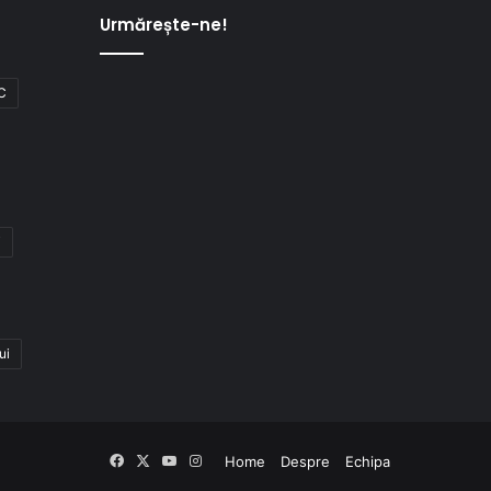
Urmărește-ne!
C
i
ui
Facebook
X
YouTube
Instagram
Home
Despre
Echipa