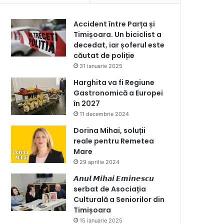
Accident între Parța și
Timișoara. Un biciclist a
decedat, iar șoferul este
căutat de poliție
31 ianuarie 2025
Harghita va fi Regiune
Gastronomică a Europei
în 2027
11 decembrie 2024
Dorina Mihai, soluții
reale pentru Remetea
Mare
29 aprilie 2024
𝘼𝙣𝙪𝙡 𝙈𝙞𝙝𝙖𝙞 𝙀𝙢𝙞𝙣𝙚𝙨𝙘𝙪
serbat de Asociația
Culturală a Seniorilor din
Timișoara
15 ianuarie 2025