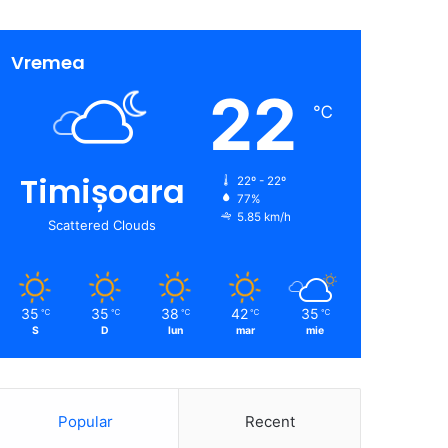
Vremea
22
℃
Timișoara
22º - 22º
77%
5.85 km/h
Scattered Clouds
35
35
38
42
35
℃
℃
℃
℃
℃
S
D
lun
mar
mie
Popular
Recent