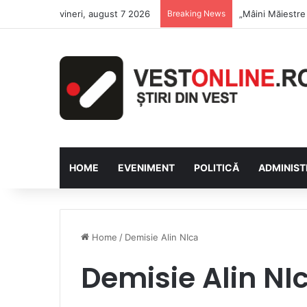
vineri, august 7 2026
Breaking News
Săptămâna Flori
HOME
EVENIMENT
POLITICĂ
ADMINIST
Home
/
Demisie Alin NIca
Demisie Alin NI