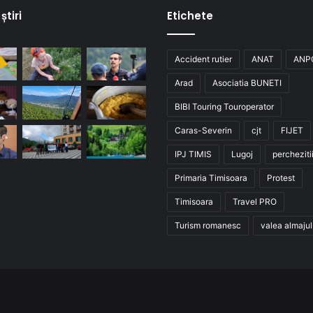
știri
Etichete
Accident rutier
ANAT
ANP
Arad
Asociatia BUNETI
BIBI Touring Touroperator
Caras-Severin
cjt
FIJET
IPJ TIMIS
Lugoj
percheziti
Primaria Timisoara
Protest
Timisoara
Travel PRO
Turism romanesc
valea almajul