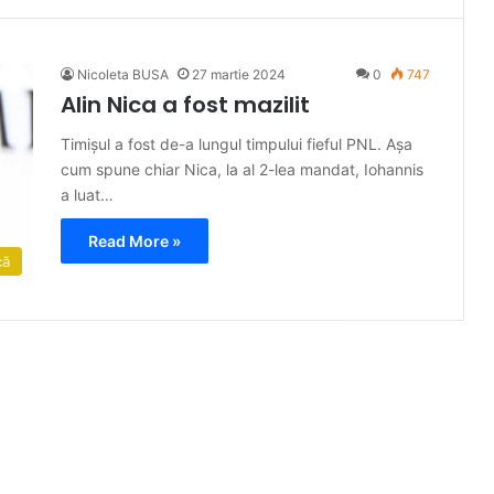
Nicoleta BUSA
27 martie 2024
0
747
Alin Nica a fost mazilit
Timișul a fost de-a lungul timpului fieful PNL. Așa
cum spune chiar Nica, la al 2-lea mandat, Iohannis
a luat…
Read More »
că