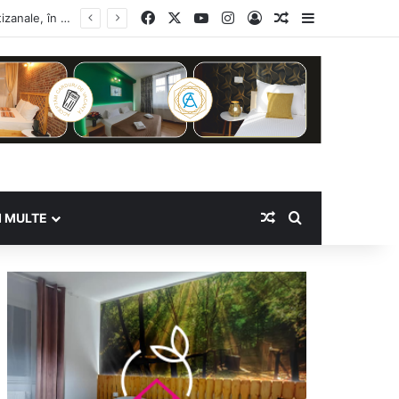
Facebook
X
YouTube
Instagram
Log In
Random Article
Sidebar
Random Article
Search for
I MULTE