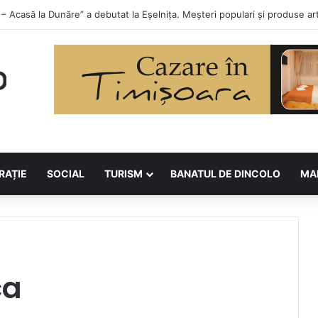
lor la Asociația BUNETI
RAȚIE
SOCIAL
TURISM
BANATUL DE DINCOLO
MA
ca