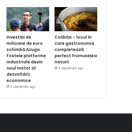
Investiții de
Colibița – locul în
milioane de euro
care gastronomia
schimbă Azuga.
completează
Fostele platforme
perfect frumusețea
industriale devin
naturii
noul motor al
3 săptămâni ago
dezvoltării
economice
3 săptămâni ago