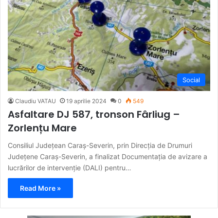
Social
Claudiu VATAU
19 aprilie 2024
0
549
Asfaltare DJ 587, tronson Fârliug –
Zorlențu Mare
Consiliul Județean Caraș-Severin, prin Direcția de Drumuri
Județene Caraș-Severin, a finalizat Documentația de avizare a
lucrărilor de intervenție (DALI) pentru…
Read More »