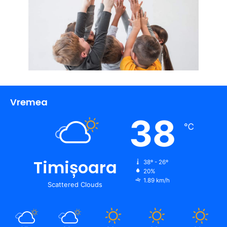
Vremea
38
℃
Timișoara
38º - 26º
20%
1.89 km/h
Scattered Clouds