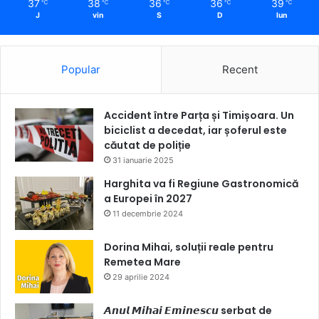
37
38
36
36
39
℃
℃
℃
℃
℃
J
vin
S
D
lun
Popular
Recent
Accident între Parța și Timișoara. Un
biciclist a decedat, iar șoferul este
căutat de poliție
31 ianuarie 2025
Harghita va fi Regiune Gastronomică
a Europei în 2027
11 decembrie 2024
Dorina Mihai, soluții reale pentru
Remetea Mare
29 aprilie 2024
𝘼𝙣𝙪𝙡 𝙈𝙞𝙝𝙖𝙞 𝙀𝙢𝙞𝙣𝙚𝙨𝙘𝙪 serbat de