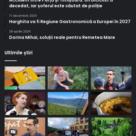
Accident între Parța și Timișoara. Un biciclist a
decedat, iar șoferul este căutat de poliție
11 decembrie 2024
Harghita va fi Regiune Gastronomică a Europei în 2027
29 aprilie 2024
Dorina Mihai, soluții reale pentru Remetea Mare
Ultimile știri