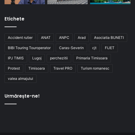
Etichete
Accident rutier
ANAT
ANPC
Arad
Asociatia BUNETI
BIBI Touring Touroperator
Caras-Severin
cjt
FIJET
IPJ TIMIS
Lugoj
perchezitii
Primaria Timisoara
Protest
Timisoara
Travel PRO
Turism romanesc
valea almajului
Urmărește-ne!