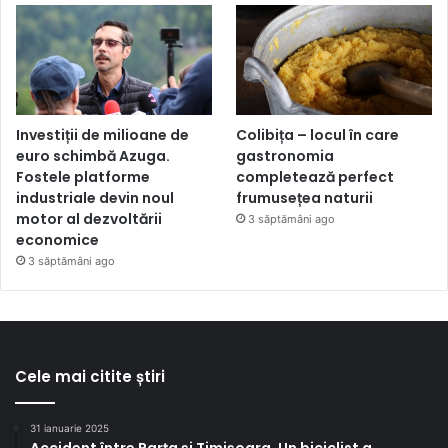
Investiții de milioane de
Colibița – locul în care
euro schimbă Azuga.
gastronomia
Fostele platforme
completează perfect
industriale devin noul
frumusețea naturii
motor al dezvoltării
3 săptămâni ago
economice
3 săptămâni ago
Cele mai citite știri
31 ianuarie 2025