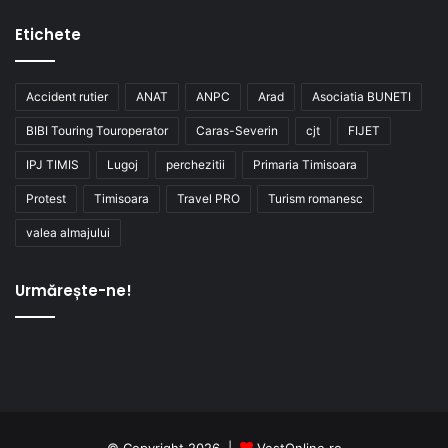
Etichete
Accident rutier
ANAT
ANPC
Arad
Asociatia BUNETI
BIBI Touring Touroperator
Caras-Severin
cjt
FIJET
IPJ TIMIS
Lugoj
perchezitii
Primaria Timisoara
Protest
Timisoara
Travel PRO
Turism romanesc
valea almajului
Urmărește-ne!