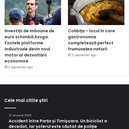
Investiții de milioane de
Colibița – locul în care
euro schimbă Azuga.
gastronomia
Fostele platforme
completează perfect
industriale devin noul
frumusețea naturii
motor al dezvoltării
3 săptămâni ago
economice
3 săptămâni ago
Cele mai citite știri
31 ianuarie 2025
Accident între Parța și Timișoara. Un biciclist a
decedat, iar șoferul este căutat de poliție