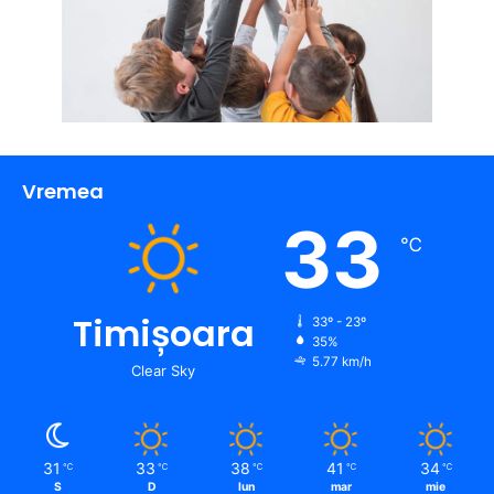
Vremea
33
℃
Timișoara
33º - 23º
35%
5.77 km/h
Clear Sky
31
33
38
41
34
℃
℃
℃
℃
℃
S
D
lun
mar
mie