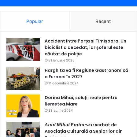
Popular
Recent
Accident între Parța și Timișoara. Un
biciclist a decedat, iar șoferul este
căutat de poliție
31 ianuarie 2025
Harghita va fi Regiune Gastronomică
a Europei în 2027
11 decembrie 2024
Dorina Mihai, soluții reale pentru
Remetea Mare
29 aprilie 2024
𝘼𝙣𝙪𝙡 𝙈𝙞𝙝𝙖𝙞 𝙀𝙢𝙞𝙣𝙚𝙨𝙘𝙪 serbat de
Asociația Culturală a Seniorilor din