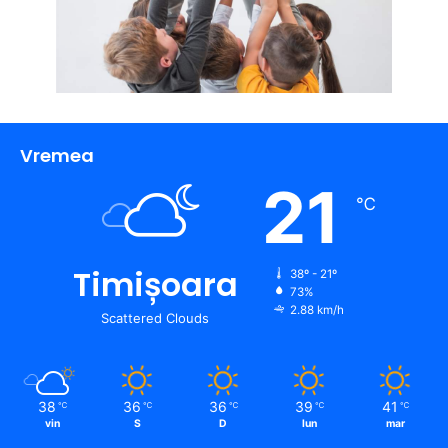
Vremea
21
℃
Timișoara
38º - 21º
73%
2.88 km/h
Scattered Clouds
38
36
36
39
41
℃
℃
℃
℃
℃
vin
S
D
lun
mar