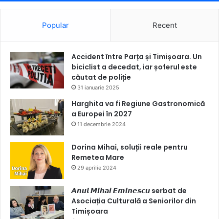
Popular
Recent
Accident între Parța și Timișoara. Un
biciclist a decedat, iar șoferul este
căutat de poliție
31 ianuarie 2025
Harghita va fi Regiune Gastronomică
a Europei în 2027
11 decembrie 2024
Dorina Mihai, soluții reale pentru
Remetea Mare
29 aprilie 2024
𝘼𝙣𝙪𝙡 𝙈𝙞𝙝𝙖𝙞 𝙀𝙢𝙞𝙣𝙚𝙨𝙘𝙪 serbat de
Asociația Culturală a Seniorilor din
Timișoara