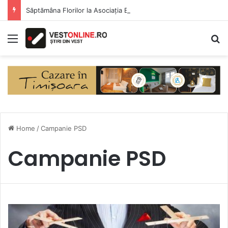
Săptămâna Florilor la Asociația BUNETI
Menu
S
Home
/
Campanie PSD
Campanie PSD