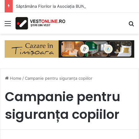
Săptămâna Florilor la Asociația BUNETI
Menu
S
Home
/
Campanie pentru siguranța copiilor
Campanie pentru
siguranța copiilor