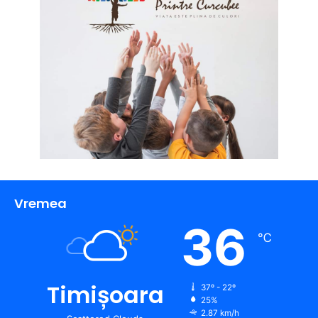
Vremea
36
℃
Timișoara
37º - 22º
25%
2.87 km/h