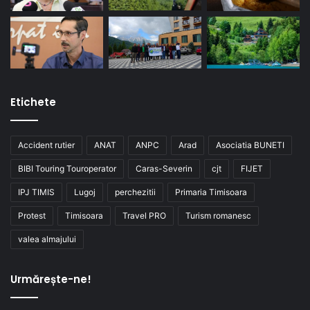
Etichete
Accident rutier
ANAT
ANPC
Arad
Asociatia BUNETI
BIBI Touring Touroperator
Caras-Severin
cjt
FIJET
IPJ TIMIS
Lugoj
perchezitii
Primaria Timisoara
Protest
Timisoara
Travel PRO
Turism romanesc
valea almajului
Urmărește-ne!