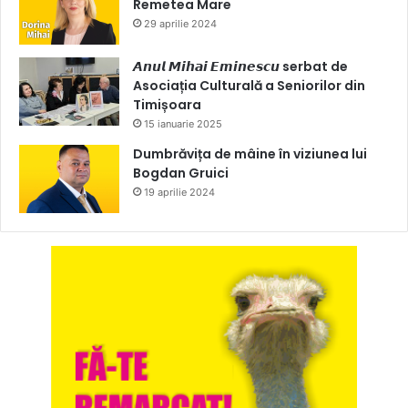
Remetea Mare
29 aprilie 2024
𝘼𝙣𝙪𝙡 𝙈𝙞𝙝𝙖𝙞 𝙀𝙢𝙞𝙣𝙚𝙨𝙘𝙪 serbat de
Asociația Culturală a Seniorilor din
Timișoara
15 ianuarie 2025
Dumbrăvița de mâine în viziunea lui
Bogdan Gruici
19 aprilie 2024