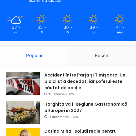
Scattered Clouds
37
35
36
39
41
℃
℃
℃
℃
℃
vin
S
D
lun
mar
Popular
Recent
Accident între Parța și Timișoara. Un
biciclist a decedat, iar șoferul este
căutat de poliție
31 ianuarie 2025
Harghita va fi Regiune Gastronomică
a Europei în 2027
11 decembrie 2024
Dorina Mihai, soluții reale pentru