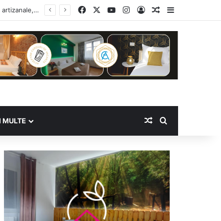
Facebook
X
YouTube
Instagram
Log In
Random Article
Sidebar
Random Article
Search for
I MULTE