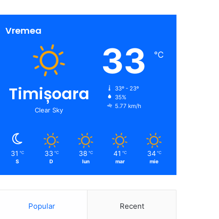
Vremea
33
℃
Timișoara
33º - 23º
35%
5.77 km/h
Clear Sky
31
33
38
41
34
℃
℃
℃
℃
℃
S
D
lun
mar
mie
Popular
Recent