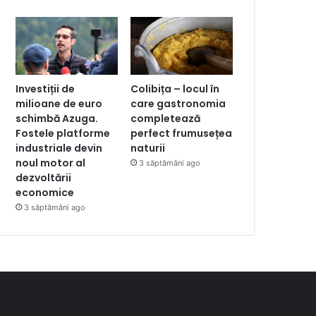
Investiții de
Colibița – locul în
milioane de euro
care gastronomia
schimbă Azuga.
completează
Fostele platforme
perfect frumusețea
industriale devin
naturii
noul motor al
3 săptămâni ago
dezvoltării
economice
3 săptămâni ago