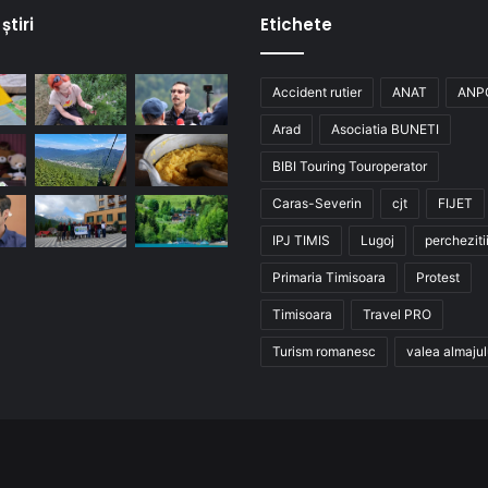
știri
Etichete
Accident rutier
ANAT
ANP
Arad
Asociatia BUNETI
BIBI Touring Touroperator
Caras-Severin
cjt
FIJET
IPJ TIMIS
Lugoj
percheziti
Primaria Timisoara
Protest
Timisoara
Travel PRO
Turism romanesc
valea almajul