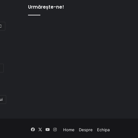
Urmărește-ne!
C
i
ui
Facebook
X
YouTube
Instagram
Home
Despre
Echipa