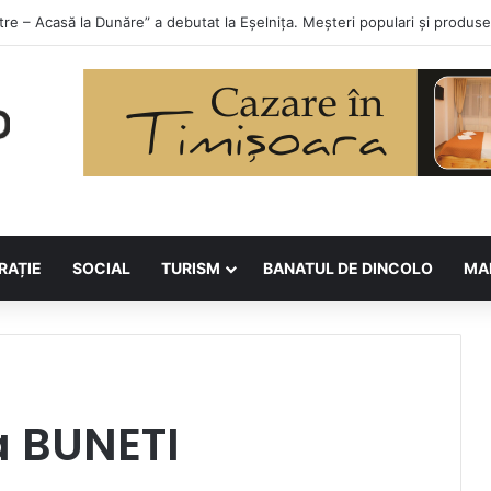
orilor la Asociația BUNETI
RAȚIE
SOCIAL
TURISM
BANATUL DE DINCOLO
MA
a BUNETI