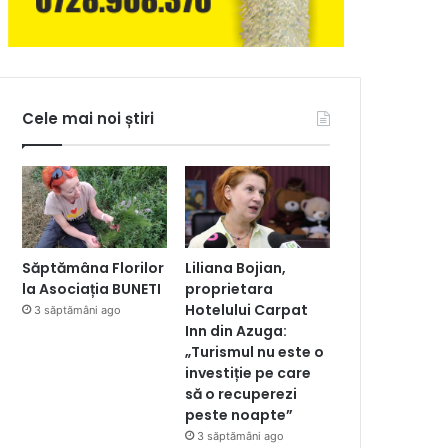
Cele mai noi știri
Săptămâna Florilor
Liliana Bojian,
la Asociația BUNETI
proprietara
Hotelului Carpat
3 săptămâni ago
Inn din Azuga:
„Turismul nu este o
investiție pe care
să o recuperezi
peste noapte”
3 săptămâni ago