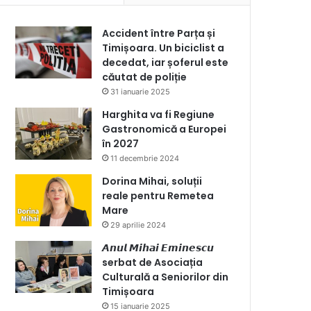
Accident între Parța și
Timișoara. Un biciclist a
decedat, iar șoferul este
căutat de poliție
31 ianuarie 2025
Harghita va fi Regiune
Gastronomică a Europei
în 2027
11 decembrie 2024
Dorina Mihai, soluții
reale pentru Remetea
Mare
29 aprilie 2024
𝘼𝙣𝙪𝙡 𝙈𝙞𝙝𝙖𝙞 𝙀𝙢𝙞𝙣𝙚𝙨𝙘𝙪
serbat de Asociația
Culturală a Seniorilor din
Timișoara
15 ianuarie 2025