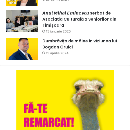
𝘼𝙣𝙪𝙡 𝙈𝙞𝙝𝙖𝙞 𝙀𝙢𝙞𝙣𝙚𝙨𝙘𝙪 serbat de
Asociația Culturală a Seniorilor din
Timișoara
15 ianuarie 2025
Dumbrăvița de mâine în viziunea lui
Bogdan Gruici
19 aprilie 2024