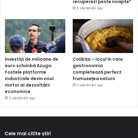
recuperezi peste noapte”
3 săptămâni ago
Investiții de milioane de
Colibița – locul în care
euro schimbă Azuga.
gastronomia
Fostele platforme
completează perfect
industriale devin noul
frumusețea naturii
motor al dezvoltării
3 săptămâni ago
economice
3 săptămâni ago
Cele mai citite știri