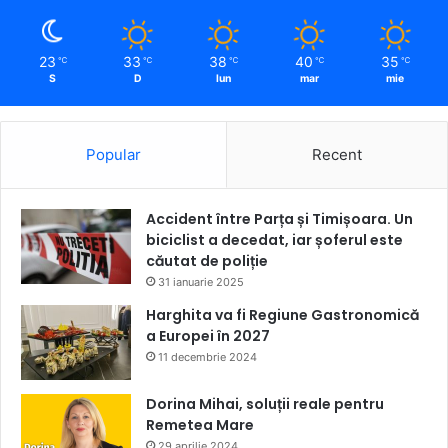
23
33
38
40
35
℃
℃
℃
℃
℃
S
D
lun
mar
mie
Popular
Recent
Accident între Parța și Timișoara. Un
biciclist a decedat, iar șoferul este
căutat de poliție
31 ianuarie 2025
Harghita va fi Regiune Gastronomică
a Europei în 2027
11 decembrie 2024
Dorina Mihai, soluții reale pentru
Remetea Mare
29 aprilie 2024