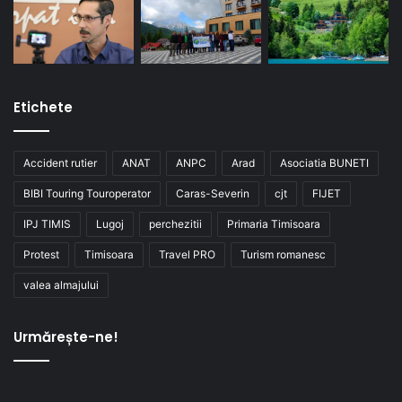
Etichete
Accident rutier
ANAT
ANPC
Arad
Asociatia BUNETI
BIBI Touring Touroperator
Caras-Severin
cjt
FIJET
IPJ TIMIS
Lugoj
perchezitii
Primaria Timisoara
Protest
Timisoara
Travel PRO
Turism romanesc
valea almajului
Urmărește-ne!