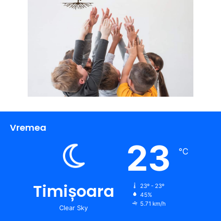
Vremea
23
℃
Timișoara
23º - 23º
45%
5.71 km/h
Clear Sky