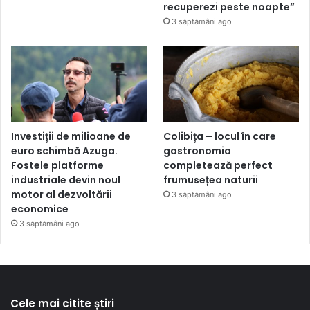
recuperezi peste noapte”
3 săptămâni ago
Investiții de milioane de
Colibița – locul în care
euro schimbă Azuga.
gastronomia
Fostele platforme
completează perfect
industriale devin noul
frumusețea naturii
motor al dezvoltării
3 săptămâni ago
economice
3 săptămâni ago
Cele mai citite știri