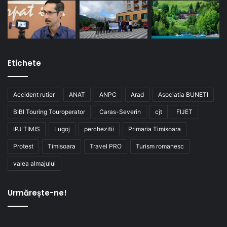
Etichete
Accident rutier
ANAT
ANPC
Arad
Asociatia BUNETI
BIBI Touring Touroperator
Caras-Severin
cjt
FIJET
IPJ TIMIS
Lugoj
perchezitii
Primaria Timisoara
Protest
Timisoara
Travel PRO
Turism romanesc
valea almajului
Urmărește-ne!