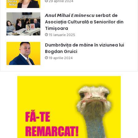
29 aprilie 2024
𝘼𝙣𝙪𝙡 𝙈𝙞𝙝𝙖𝙞 𝙀𝙢𝙞𝙣𝙚𝙨𝙘𝙪 serbat de
Asociația Culturală a Seniorilor din
Timișoara
15 ianuarie 2025
Dumbrăvița de mâine în viziunea lui
Bogdan Gruici
19 aprilie 2024