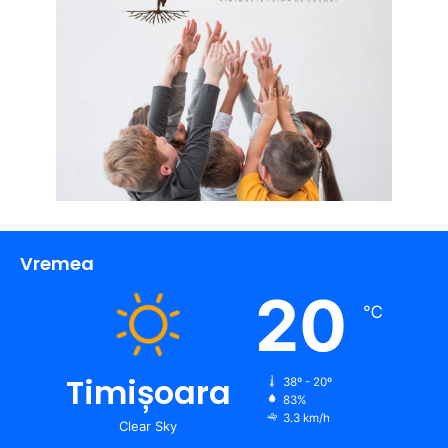
Vremea
20
℃
Timișoara
38º - 20º
83%
3.3 km/h
Clear Sky