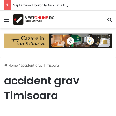
Săptămâna Florilor la Asociația BUNETI
Menu
S
Home
/
accident grav Timisoara
accident grav
Timisoara