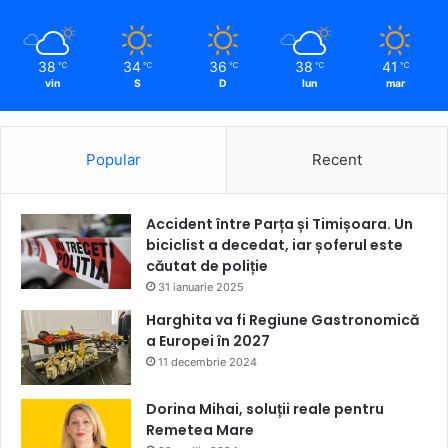
38
34
36
38
41
℃
℃
℃
℃
℃
vin
S
D
lun
mar
Popular
Recent
Accident între Parța și Timișoara. Un
biciclist a decedat, iar șoferul este
căutat de poliție
31 ianuarie 2025
Harghita va fi Regiune Gastronomică
a Europei în 2027
11 decembrie 2024
Dorina Mihai, soluții reale pentru
Remetea Mare