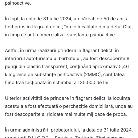
psihoactive.
În fapt, la data de 31 iulie 2024, un bărbat, de 50 de ani, a
fost prins în flagrant delict, într-o localitate din județul Cluj,
în timp ce ar fi comercializat substanțe psihoactive.
Astfel, în urma realizării prinderii în flagrant delict, în
interiorul autoturismului bărbatului, au fost descoperite 8
pungi din plastic transparent, conținând aproximativ 5,46
kilograme de substanțe psihoactive (2MMC), cantitatea
fiind tranzacționată în schimbul a 135.000 de lei.
Ulterior activității de prindere în flagrant delict, la locuința
acestuia a fost efectuată o percheziție domiciliară, unde au
fost descoperite și ridicate mai multe mijloace de probă.
În urma administrării probatoriului, la data de 31 iulie 2024,
procurorii D.I.I.C.O.T. – Serviciul Teritorial Timișoara au