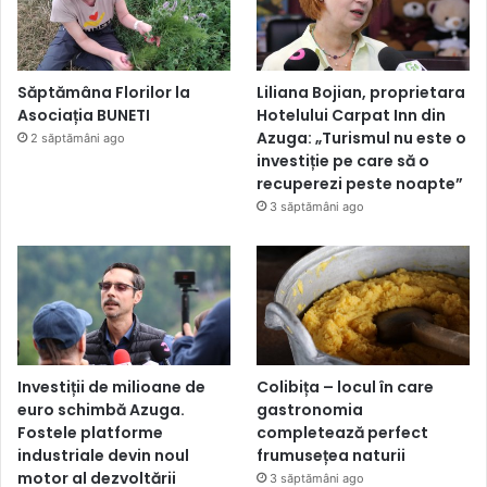
Săptămâna Florilor la
Liliana Bojian, proprietara
Asociația BUNETI
Hotelului Carpat Inn din
Azuga: „Turismul nu este o
2 săptămâni ago
investiție pe care să o
recuperezi peste noapte”
3 săptămâni ago
Investiții de milioane de
Colibița – locul în care
euro schimbă Azuga.
gastronomia
Fostele platforme
completează perfect
industriale devin noul
frumusețea naturii
motor al dezvoltării
3 săptămâni ago