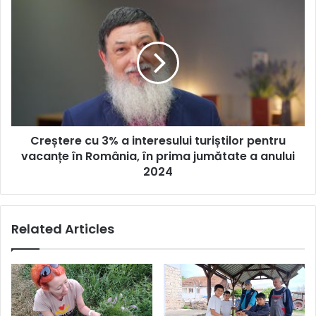
Fest
Creștere
cu
3%
a
interesului
turiștilor
pentru
vacanțe
în
Creștere cu 3% a interesului turiștilor pentru
România,
în
vacanțe în România, în prima jumătate a anului
prima
2024
jumătate
a
anului
Related Articles
2024