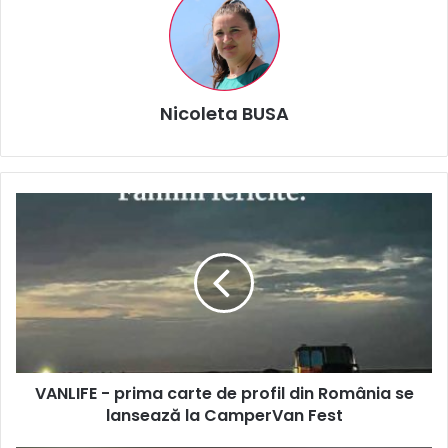
Nicoleta BUSA
VANLIFE
-
prima
carte
de
profil
din
România
se
VANLIFE - prima carte de profil din România se
lansează
la
lansează la CamperVan Fest
CamperVan