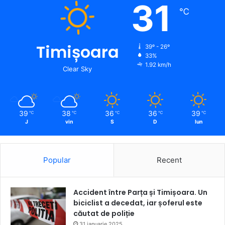
31
℃
Timișoara
39º - 26º
33%
1.92 km/h
Clear Sky
39
38
36
36
39
℃
℃
℃
℃
℃
J
vin
S
D
lun
Popular
Recent
Accident între Parța și Timișoara. Un
biciclist a decedat, iar șoferul este
căutat de poliție
31 ianuarie 2025