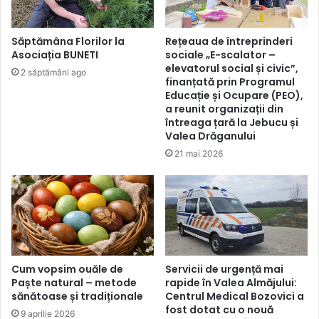
Săptămâna Florilor la
Rețeaua de întreprinderi
Asociația BUNETI
sociale „E-scalator –
elevatorul social și civic”,
2 săptămâni ago
finanțată prin Programul
Educație și Ocupare (PEO),
a reunit organizații din
întreaga țară la Jebucu și
Valea Drăganului
21 mai 2026
Cum vopsim ouăle de
Servicii de urgență mai
Paște natural – metode
rapide în Valea Almăjului:
sănătoase și tradiționale
Centrul Medical Bozovici a
fost dotat cu o nouă
9 aprilie 2026