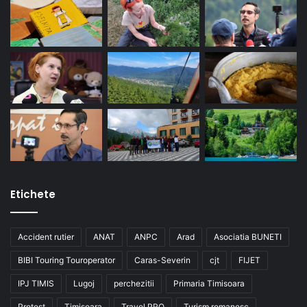
Etichete
Accident rutier
ANAT
ANPC
Arad
Asociatia BUNETI
BIBI Touring Touroperator
Caras-Severin
cjt
FIJET
IPJ TIMIS
Lugoj
perchezitii
Primaria Timisoara
Protest
Timisoara
Travel PRO
Turism romanesc