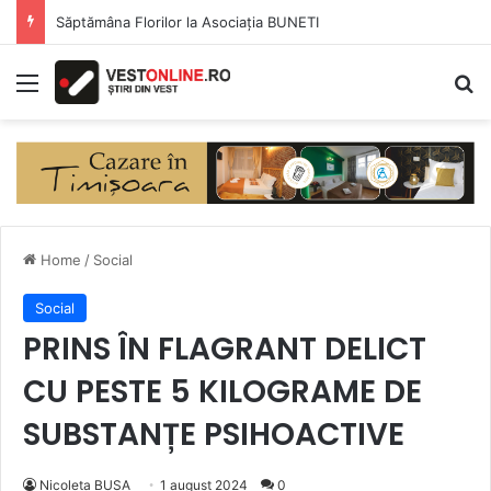
Săptămâna Florilor la Asociația BUNETI
Menu
Se
Home
/
Social
Social
PRINS ÎN FLAGRANT DELICT
CU PESTE 5 KILOGRAME DE
SUBSTANȚE PSIHOACTIVE
Nicoleta BUSA
1 august 2024
0