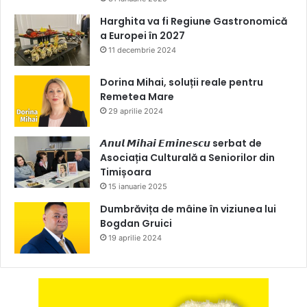
Harghita va fi Regiune Gastronomică
a Europei în 2027
11 decembrie 2024
Dorina Mihai, soluții reale pentru
Remetea Mare
29 aprilie 2024
𝘼𝙣𝙪𝙡 𝙈𝙞𝙝𝙖𝙞 𝙀𝙢𝙞𝙣𝙚𝙨𝙘𝙪 serbat de
Asociația Culturală a Seniorilor din
Timișoara
15 ianuarie 2025
Dumbrăvița de mâine în viziunea lui
Bogdan Gruici
19 aprilie 2024