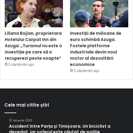
Liliana Bojian, proprietara
Investiții de milioane de
Hotelului Carpat Inn din
euro schimbă Azuga.
Azuga: „Turismul nu este o
Fostele platforme
investiție pe care să o
industriale devin noul
recuperezi peste noapte”
motor al dezvoltării
economice
3 săptămâni ago
3 săptămâni ago
Cele mai citite știri
31 ianuarie 2025
Accident între Parța și Timișoara. Un biciclist a
decedat, iar șoferul este căutat de poliție