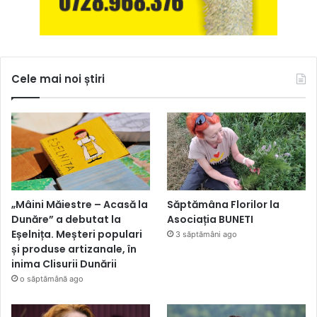
Cele mai noi știri
„Mâini Măiestre – Acasă la
Săptămâna Florilor la
Dunăre” a debutat la
Asociația BUNETI
Eșelnița. Meșteri populari
3 săptămâni ago
și produse artizanale, în
inima Clisurii Dunării
o săptămână ago