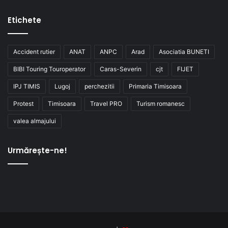
Etichete
Accident rutier
ANAT
ANPC
Arad
Asociatia BUNETI
BIBI Touring Touroperator
Caras-Severin
cjt
FIJET
IPJ TIMIS
Lugoj
perchezitii
Primaria Timisoara
Protest
Timisoara
Travel PRO
Turism romanesc
valea almajului
Urmărește-ne!