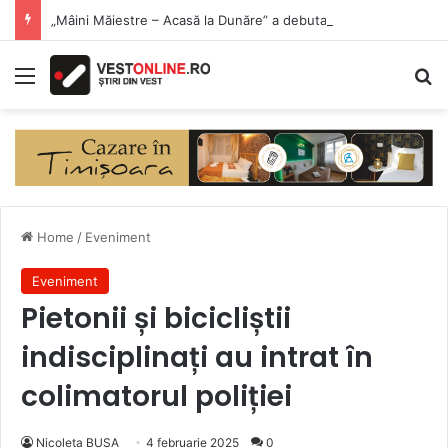
„Mâini Măiestre – Acasă la Dunăre” a debutat la Eșelnița. Meșteri populari și produse artizanale, în inima Clisurii Dunării
Menu
Se
Home
/
Eveniment
Eveniment
Pietonii și bicicliștii
indisciplinați au intrat în
colimatorul poliției
Nicoleta BUSA
4 februarie 2025
0