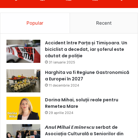
Popular
Recent
Accident între Parța și Timișoara. Un
biciclist a decedat, iar șoferul este
căutat de poliție
31 ianuarie 2025
Harghita va fi Regiune Gastronomică
a Europei în 2027
11 decembrie 2024
Dorina Mihai, soluții reale pentru
Remetea Mare
29 aprilie 2024
𝘼𝙣𝙪𝙡 𝙈𝙞𝙝𝙖𝙞 𝙀𝙢𝙞𝙣𝙚𝙨𝙘𝙪 serbat de
Asociația Culturală a Seniorilor din