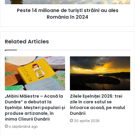
România
Peste 14 milioane de turiști străini au ales
în
2024
România în 2024
Related Articles
„Mâini Măiestre – Acasă la
Zilele Eșelniței 2026: trei
Dunăre” a debutat la
zile în care satul se
Eșelnița. Meșteri populari și
întoarce acasă, pe malul
produse artizanale, în
Dunării
inima Clisurii Dunării
30 aprilie 2026
o săptămână ago