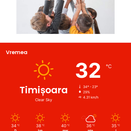
Vremea
32
℃
Timișoara
34º - 23º
29%
4.31 km/h
Clear Sky
34
38
40
36
35
℃
℃
℃
℃
℃
D
lun
mar
mie
J