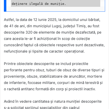
deținere ilegală de muniție.
Astfel, la data de 12 iunie 2025, la domiciliul unui bărbat,
de 41 de ani, din municipiul Lugoj, județul Timiș, au fost
descoperite 320 de elemente de muniție dezafectată, pe
care acesta le-ar fi achiziționat în scop de colecție
cunoscând faptul că obiectele respective sunt dezactivate,
nefuncționale și lipsite de caracter operațional.
Printre obiectele descoperite se includ proiectile
perforante pentru obuz, tuburi de obuz de diverse tipuri și
proveniențe, obuze, stabilizatoare de aruncător, mortiere
de infanterie, focoase militare, corpuri de mină terestră și
o rachetă antitanc formată din corp și proiectil inactiv.
Având în vedere cantitatea și natura muniției descoperite
s-a solicitat sprijinul specialiștilor din cadrul