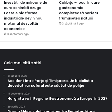
Investiții de milioane de
Colibița – locul în care
euro schimbă Azuga.
gastronomia
Fostele platforme
completează perfect
industriale devin noul
frumusețea naturii
motor al dezvoltării
3 săptămâni ago
economice
3 săptămâni ago
Cele mai citite știri
31 ianuarie 2025
Accident între Parța și Timișoara. Un biciclist a
decedat, iar șoferul este căutat de poliție
11 decembrie 2024
Harghita va fi Regiune Gastronomică a Europei în 2027
29 aprilie 2024
Dorina Mihai, soluții reale pentru Remetea Mare