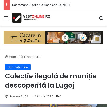
Săptămâna Florilor la Asociația BUNETI
Menu
Se
Home
/
Știri naționale
Știri naționale
Colecție ilegală de muniție
descoperită la Lugoj
Nicoleta BUSA
13 iunie 2025
0