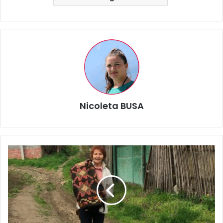
Nicoleta BUSA
Varvara
Buzilă,
etnolog
din
Republica
Moldova,
câștigă
Europa