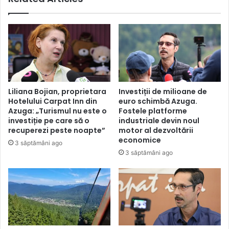
Generală
Anticorupție
Liliana Bojian, proprietara
Investiții de milioane de
Hotelului Carpat Inn din
euro schimbă Azuga.
Azuga: „Turismul nu este o
Fostele platforme
investiție pe care să o
industriale devin noul
recuperezi peste noapte”
motor al dezvoltării
economice
3 săptămâni ago
3 săptămâni ago