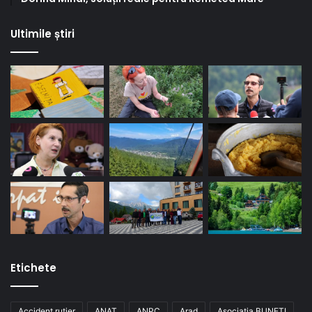
Ultimile știri
Etichete
Accident rutier
ANAT
ANPC
Arad
Asociatia BUNETI