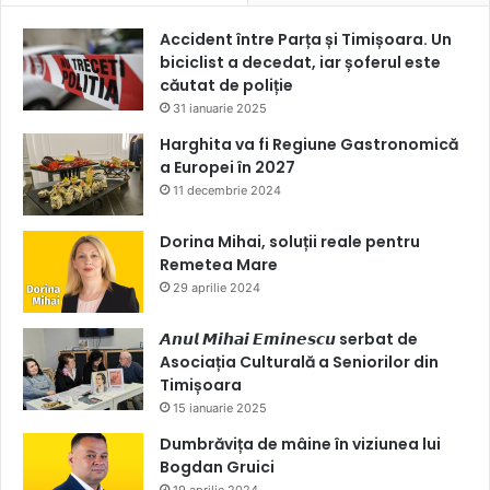
Accident între Parța și Timișoara. Un
biciclist a decedat, iar șoferul este
căutat de poliție
31 ianuarie 2025
Harghita va fi Regiune Gastronomică
a Europei în 2027
11 decembrie 2024
Dorina Mihai, soluții reale pentru
Remetea Mare
29 aprilie 2024
𝘼𝙣𝙪𝙡 𝙈𝙞𝙝𝙖𝙞 𝙀𝙢𝙞𝙣𝙚𝙨𝙘𝙪 serbat de
Asociația Culturală a Seniorilor din
Timișoara
15 ianuarie 2025
Dumbrăvița de mâine în viziunea lui
Bogdan Gruici
19 aprilie 2024