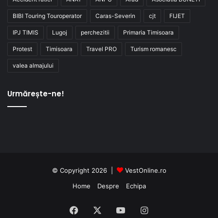
BIBI Touring Touroperator
Caras-Severin
cjt
FIJET
IPJ TIMIS
Lugoj
perchezitii
Primaria Timisoara
Protest
Timisoara
Travel PRO
Turism romanesc
valea almajului
Urmărește-ne!
© Copyright 2026 |
VestOnline.ro
Home
Despre
Echipa
Facebook
X
YouTube
Instagram