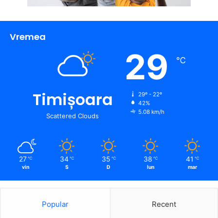
Vremea
29
℃
Timișoara
29º - 22º
42%
5.08 km/h
Scattered Clouds
27
34
35
38
41
℃
℃
℃
℃
℃
vin
S
D
lun
mar
Popular
Recent