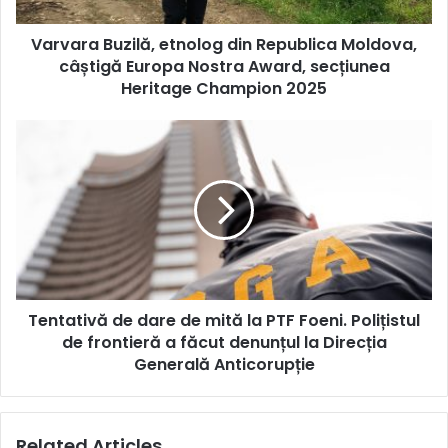
Nostra
Varvara Buzilă, etnolog din Republica Moldova,
Award,
secțiunea
câștigă Europa Nostra Award, secțiunea
Heritage
Heritage Champion 2025
Champion
2025
Tentativă
de
dare
de
mită
la
PTF
Foeni.
Polițistul
Tentativă de dare de mită la PTF Foeni. Polițistul
de
frontieră
de frontieră a făcut denunțul la Direcția
a
Generală Anticorupție
făcut
denunțul
la
Related Articles
Direcția