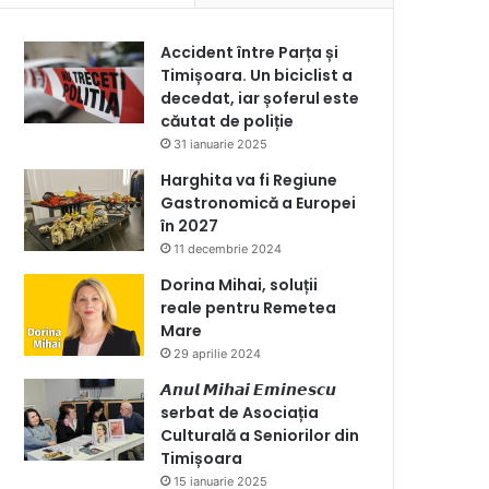
Accident între Parța și
Timișoara. Un biciclist a
decedat, iar șoferul este
căutat de poliție
31 ianuarie 2025
Harghita va fi Regiune
Gastronomică a Europei
în 2027
11 decembrie 2024
Dorina Mihai, soluții
reale pentru Remetea
Mare
29 aprilie 2024
𝘼𝙣𝙪𝙡 𝙈𝙞𝙝𝙖𝙞 𝙀𝙢𝙞𝙣𝙚𝙨𝙘𝙪
serbat de Asociația
Culturală a Seniorilor din
Timișoara
15 ianuarie 2025