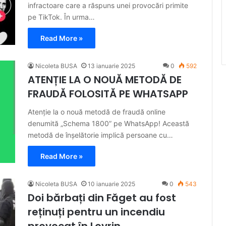
infractoare care a răspuns unei provocări primite
pe TikTok. În urma…
Read More »
Nicoleta BUSA
13 ianuarie 2025
0
592
ATENȚIE LA O NOUĂ METODĂ DE
FRAUDĂ FOLOSITĂ PE WHATSAPP
Atenție la o nouă metodă de fraudă online
denumită „Schema 1800” pe WhatsApp! Această
metodă de înșelătorie implică persoane cu…
Read More »
Nicoleta BUSA
10 ianuarie 2025
0
543
Doi bărbați din Făget au fost
reținuți pentru un incendiu
provocat în Lovrin