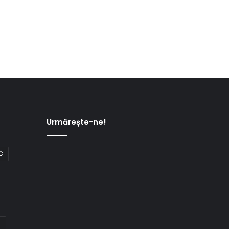
Urmărește-ne!
C
i