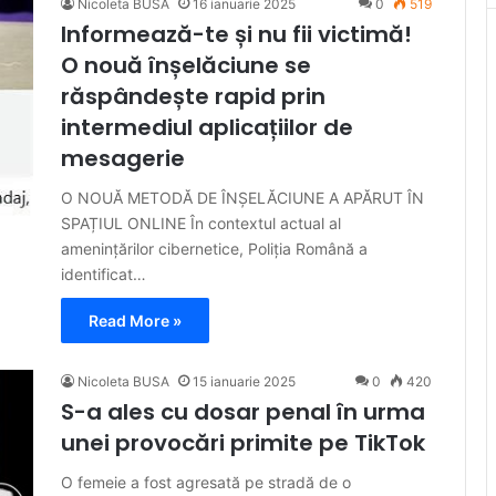
Nicoleta BUSA
16 ianuarie 2025
0
519
Informează-te și nu fii victimă!
O nouă înșelăciune se
răspândește rapid prin
intermediul aplicațiilor de
mesagerie
O NOUĂ METODĂ DE ÎNȘELĂCIUNE A APĂRUT ÎN
SPAȚIUL ONLINE În contextul actual al
amenințărilor cibernetice, Poliția Română a
identificat…
Read More »
Nicoleta BUSA
15 ianuarie 2025
0
420
S-a ales cu dosar penal în urma
unei provocări primite pe TikTok
O femeie a fost agresată pe stradă de o