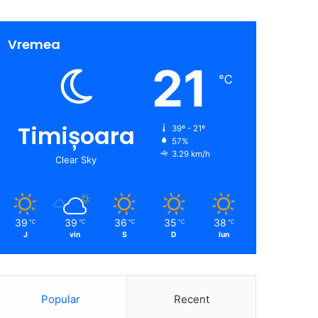
Vremea
21
℃
Timișoara
39º - 21º
57%
3.29 km/h
Clear Sky
39
39
36
35
38
℃
℃
℃
℃
℃
J
vin
S
D
lun
Popular
Recent