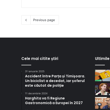
Previous page
Cele mai citite știri
Ultimile 
31 ianuarie 2025
Accident între Parța și Timișoara.
Un biciclist a decedat, iar șoferul
este căutat de poliție
11 decembrie 2024
Harghita va fi Regiune
Gastronomică a Europei în 2027