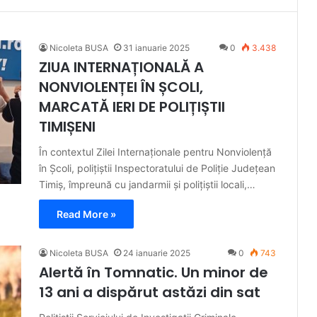
Nicoleta BUSA
31 ianuarie 2025
0
3.438
ZIUA INTERNAȚIONALĂ A
NONVIOLENȚEI ÎN ȘCOLI,
MARCATĂ IERI DE POLIȚIȘTII
TIMIȘENI
În contextul Zilei Internaționale pentru Nonviolenţă
în Şcoli, polițiștii Inspectoratului de Poliție Județean
Timiș, împreună cu jandarmii și polițiștii locali,…
Read More »
Nicoleta BUSA
24 ianuarie 2025
0
743
Alertă în Tomnatic. Un minor de
13 ani a dispărut astăzi din sat