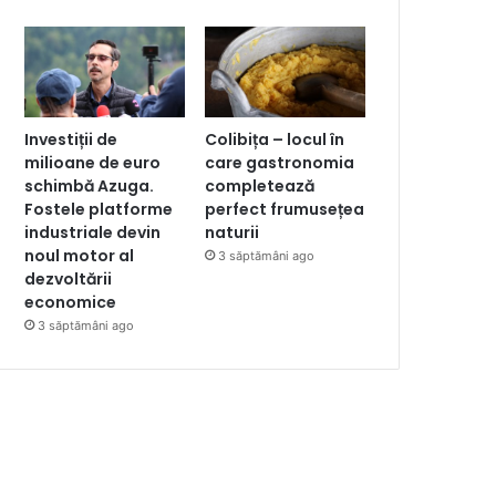
Investiții de
Colibița – locul în
milioane de euro
care gastronomia
schimbă Azuga.
completează
Fostele platforme
perfect frumusețea
industriale devin
naturii
noul motor al
3 săptămâni ago
dezvoltării
economice
3 săptămâni ago