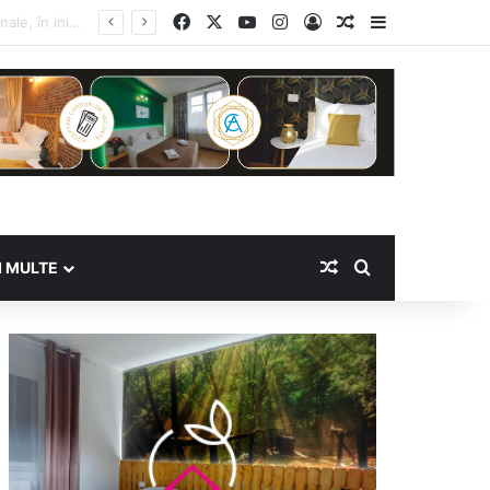
Facebook
X
YouTube
Instagram
Log In
Random Article
Sidebar
Random Article
Search for
I MULTE