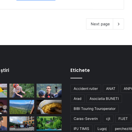
Next page
știri
Etichete
Accident rutier
ANAT
ANP
Arad
Asociatia BUNETI
BIBI Touring Touroperator
Caras-Severin
cjt
FIJET
IPJ TIMIS
Lugoj
percheziti