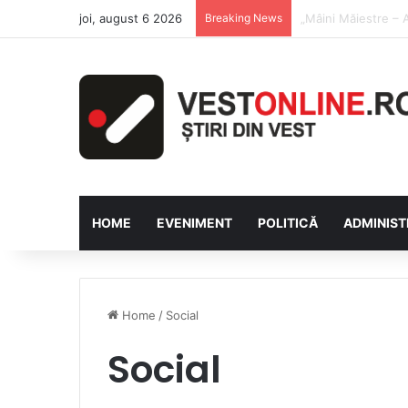
joi, august 6 2026
Breaking News
Săptămâna Florilor
HOME
EVENIMENT
POLITICĂ
ADMINIST
Home
/
Social
Social