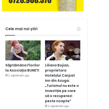
Cele mai noi știri
Săptămâna Florilor
Liliana Bojian,
la Asociația BUNETI
proprietara
Hotelului Carpat
2 săptămâni ago
Inn din Azuga:
„Turismul nu este o
investiție pe care
să o recuperezi
peste noapte”
3 săptămâni ago