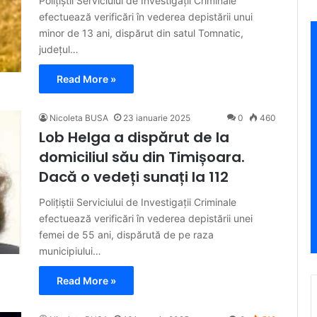
Poliţiştii Serviciului de Investigaţii Criminale
efectuează verificări în vederea depistării unui
minor de 13 ani, dispărut din satul Tomnatic,
judeţul…
Read More »
Nicoleta BUSA
23 ianuarie 2025
0
460
Lob Helga a dispărut de la
domiciliul său din Timișoara.
Dacă o vedeți sunați la 112
Poliţiştii Serviciului de Investigaţii Criminale
efectuează verificări în vederea depistării unei
femei de 55 ani, dispărută de pe raza
municipiului…
Read More »