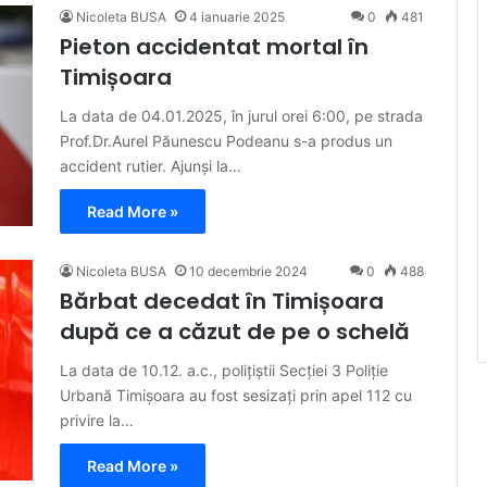
Nicoleta BUSA
4 ianuarie 2025
0
481
Pieton accidentat mortal în
Timișoara
La data de 04.01.2025, în jurul orei 6:00, pe strada
Prof.Dr.Aurel Păunescu Podeanu s-a produs un
accident rutier. Ajunși la…
Read More »
Nicoleta BUSA
10 decembrie 2024
0
488
Bărbat decedat în Timișoara
după ce a căzut de pe o schelă
La data de 10.12. a.c., polițiștii Secției 3 Poliție
Urbană Timișoara au fost sesizați prin apel 112 cu
privire la…
Read More »