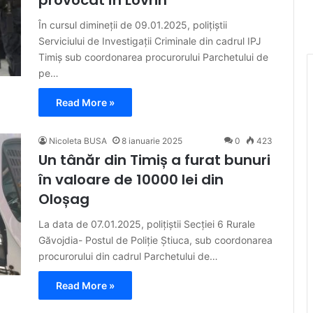
În cursul dimineții de 09.01.2025, polițiștii
Serviciului de Investigații Criminale din cadrul IPJ
Timiș sub coordonarea procurorului Parchetului de
pe…
Read More »
Nicoleta BUSA
8 ianuarie 2025
0
423
Un tânăr din Timiș a furat bunuri
în valoare de 10000 lei din
Oloșag
La data de 07.01.2025, polițiștii Secției 6 Rurale
Găvojdia- Postul de Poliție Știuca, sub coordonarea
procurorului din cadrul Parchetului de…
Read More »