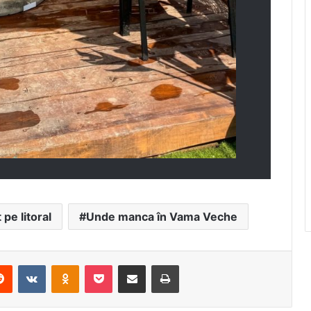
pe litoral
Unde manca în Vama Veche
erest
Reddit
VKontakte
Odnoklassniki
Pocket
Share via Email
Print