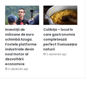
Investiții de
Colibița – locul în
milioane de euro
care gastronomia
schimbă Azuga.
completează
Fostele platforme
perfect frumusețea
industriale devin
naturii
noul motor al
3 săptămâni ago
dezvoltării
economice
3 săptămâni ago