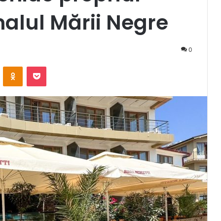
alul Mării Negre
0
VKontakte
Odnoklassniki
Pocket