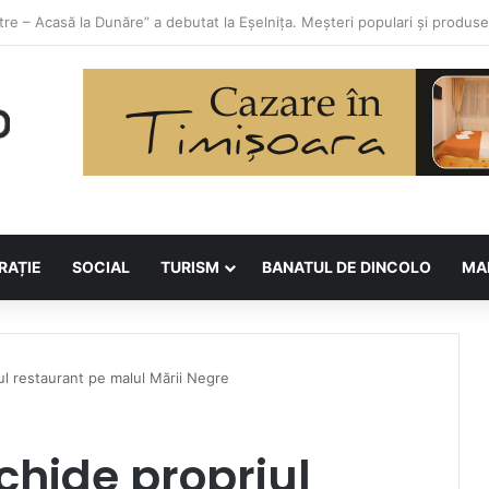
orilor la Asociația BUNETI
RAȚIE
SOCIAL
TURISM
BANATUL DE DINCOLO
MA
l restaurant pe malul Mării Negre
hide propriul