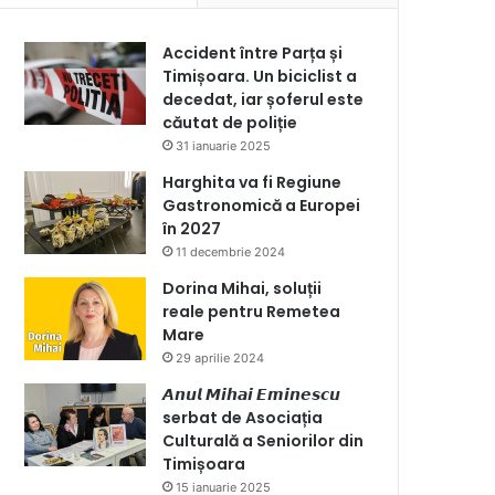
Accident între Parța și
Timișoara. Un biciclist a
decedat, iar șoferul este
căutat de poliție
31 ianuarie 2025
Harghita va fi Regiune
Gastronomică a Europei
în 2027
11 decembrie 2024
Dorina Mihai, soluții
reale pentru Remetea
Mare
29 aprilie 2024
𝘼𝙣𝙪𝙡 𝙈𝙞𝙝𝙖𝙞 𝙀𝙢𝙞𝙣𝙚𝙨𝙘𝙪
serbat de Asociația
Culturală a Seniorilor din
Timișoara
15 ianuarie 2025