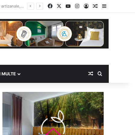
Facebook
X
YouTube
Instagram
Log In
Random Article
Sidebar
Random Article
Search for
I MULTE