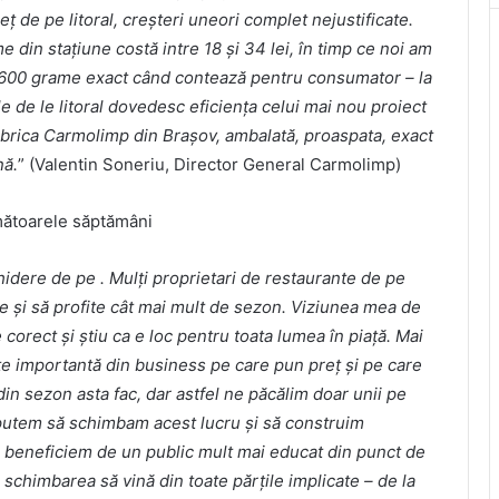
eț de pe litoral, creșteri uneori complet nejustificate.
din stațiune costă intre 18 și 34 lei, în timp ce noi am
de 600 grame exact când contează pentru consumator – la
iile de le litoral dovedesc eficiența celui mai nou proiect
fabrica Carmolimp din Brașov, ambalată, proaspata, exact
nă.
” (Valentin Soneriu, Director General Carmolimp)
mătoarele săptămâni
idere de pe . Mulți proprietari de restaurante de pe
ție și să profite cât mai mult de sezon. Viziunea mea de
e corect și știu ca e loc pentru toata lumea în piață. Mai
arte importantă din business pe care pun preț și pe care
din sezon asta fac, dar astfel ne păcălim doar unii pe
că putem să schimbam acest lucru și să construim
să beneficiem de un public mult mai educat din punct de
schimbarea să vină din toate părțile implicate – de la