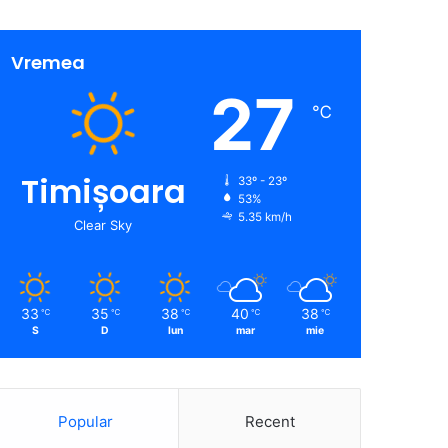
Vremea
27
℃
Timișoara
33º - 23º
53%
5.35 km/h
Clear Sky
33
35
38
40
38
℃
℃
℃
℃
℃
S
D
lun
mar
mie
Popular
Recent