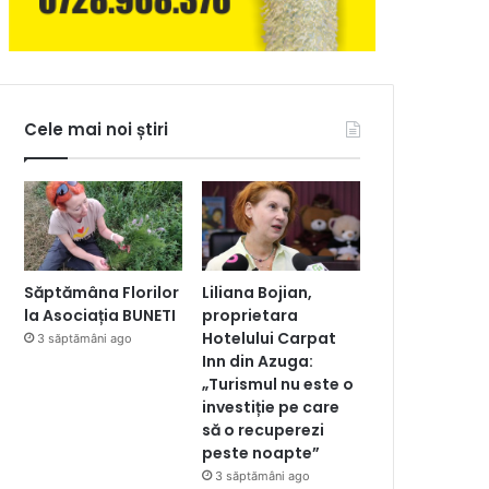
Cele mai noi știri
Săptămâna Florilor
Liliana Bojian,
la Asociația BUNETI
proprietara
Hotelului Carpat
3 săptămâni ago
Inn din Azuga:
„Turismul nu este o
investiție pe care
să o recuperezi
peste noapte”
3 săptămâni ago