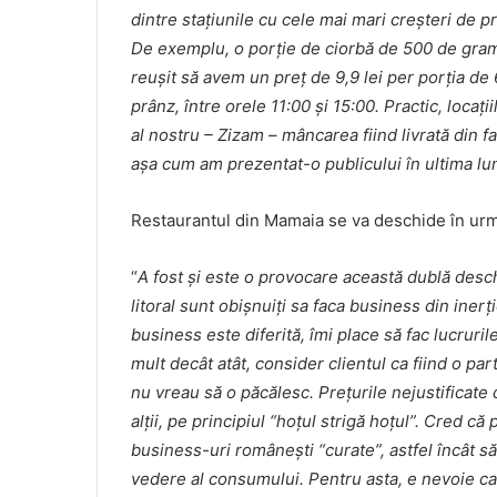
dintre stațiunile cu cele mai mari creșteri de pr
De exemplu, o porție de ciorbă de 500 de grame 
reușit să avem un preț de 9,9 lei per porția 
prânz, între orele 11:00 și 15:00. Practic, locaț
al nostru – Zizam – mâncarea fiind livrată din 
așa cum am prezentat-o publicului în ultima lu
Restaurantul din Mamaia se va deschide în ur
“
A fost și este o provocare această dublă desch
litoral sunt obișnuiți sa faca business din iner
business este diferită, îmi place să fac lucruril
mult decât atât, consider clientul ca fiind o p
nu vreau să o păcălesc. Prețurile nejustificate 
alții, pe principiul “hoțul strigă hoțul”. Cred 
business-uri românești “curate”, astfel încât 
vedere al consumului. Pentru asta, e nevoie ca 