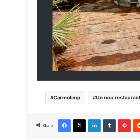
Carmolimp
Un nou restaurant 
Facebook
X
LinkedIn
Tumblr
Pint
Share