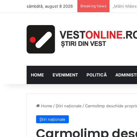
sâmbătă, august 8 2026
Breaking News
Săptămâna Fl
HOME
EVENIMENT
POLITICĂ
ADMINIST
Home
/
Știri naționale
/
Carmolimp deschide propriu
Știri naționale
Carmolimp desc