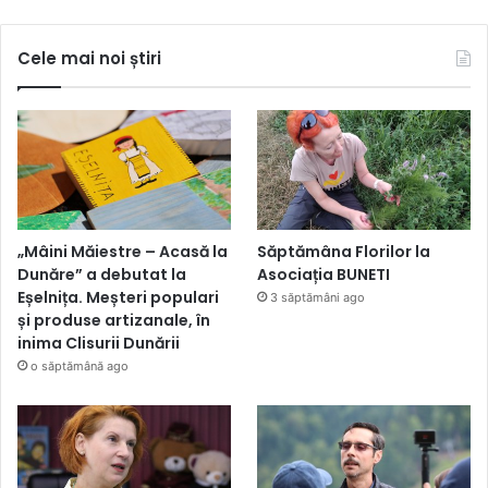
Cele mai noi știri
„Mâini Măiestre – Acasă la
Săptămâna Florilor la
Dunăre” a debutat la
Asociația BUNETI
Eșelnița. Meșteri populari
3 săptămâni ago
și produse artizanale, în
inima Clisurii Dunării
o săptămână ago