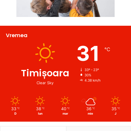
Vremea
31
℃
Timișoara
33º - 23º
30%
4.38 km/h
Clear Sky
33
38
40
36
35
℃
℃
℃
℃
℃
D
lun
mar
mie
J