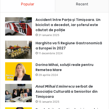
Popular
Recent
Accident între Parța și Timișoara. Un
biciclist a decedat, iar șoferul este
căutat de poliție
31 ianuarie 2025
Harghita va fi Regiune Gastronomică
a Europei în 2027
11 decembrie 2024
Dorina Mihai, soluții reale pentru
Remetea Mare
29 aprilie 2024
𝘼𝙣𝙪𝙡 𝙈𝙞𝙝𝙖𝙞 𝙀𝙢𝙞𝙣𝙚𝙨𝙘𝙪 serbat de
Asociația Culturală a Seniorilor din
Timișoara
15 ianuarie 2025