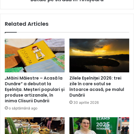
spital
Related Articles
„Mâini Măiestre – Acasă la
Zilele Eșelniței 2026: trei
Dunăre” a debutat la
zile în care satul se
Eșelnița. Meșteri populari și
întoarce acasă, pe malul
produse artizanale, în
Dunării
inima Clisurii Dunării
30 aprilie 2026
o săptămână ago