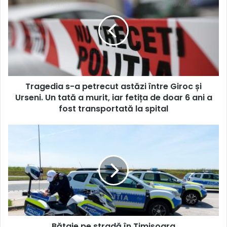
s-
a
petrecut
astăzi
între
Giroc
și
Urseni.
Tragedia s-a petrecut astăzi între Giroc și
Un
tată
Urseni. Un tată a murit, iar fetița de doar 6 ani a
a
fost transportată la spital
murit,
iar
Bătaie
fetița
pe
de
stradă
doar
în
6
Timișoara
ani
a
fost
transportată
la
Bătaie pe stradă în Timișoara