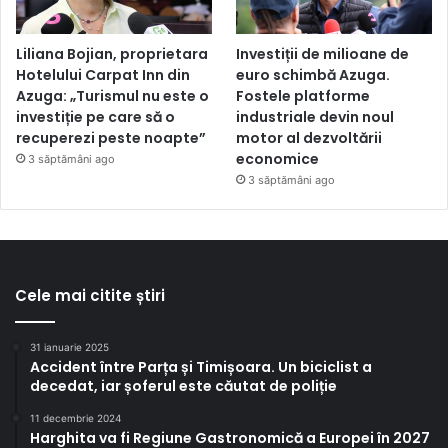
Liliana Bojian, proprietara
Investiții de milioane de
Hotelului Carpat Inn din
euro schimbă Azuga.
Azuga: „Turismul nu este o
Fostele platforme
investiție pe care să o
industriale devin noul
recuperezi peste noapte”
motor al dezvoltării
economice
3 săptămâni ago
3 săptămâni ago
Cele mai citite știri
31 ianuarie 2025
Accident între Parța și Timișoara. Un biciclist a
decedat, iar șoferul este căutat de poliție
11 decembrie 2024
Harghita va fi Regiune Gastronomică a Europei în 2027