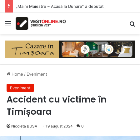
„Mâini Măiestre – Acasă la Dunăre” a debutat la Eșelnița. Meșteri populari și produse artizanale, în inima Clisurii Dunării
Menu
Se
Home
/
Eveniment
Eveniment
Accident cu victime în
Timișoara
Nicoleta BUSA
19 august 2024
0