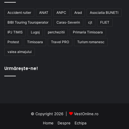
Accident rutier
ANAT
ANPC
Arad
Asociatia BUNETI
BIBI Touring Touroperator
Caras-Severin
cjt
FIJET
IPJ TIMIS
Lugoj
perchezitii
Primaria Timisoara
Protest
Timisoara
Travel PRO
Turism romanesc
valea almajului
Urmărește-ne!
© Copyright 2026 |
VestOnline.ro
Home
Despre
Echipa